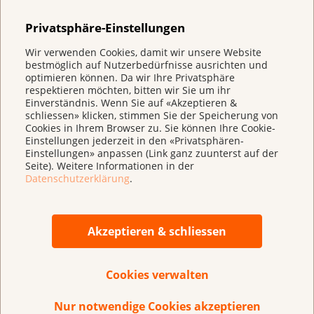
Privatsphäre-Einstellungen
Wie hat sich eure Beziehung verändert?
Unsere Beziehung wurde geprüft – und nachhaltig
Wir verwenden Cookies, damit wir unsere Website
gestärkt. Wir lassen uns mehr Freiheiten, freuen uns
bestmöglich auf Nutzerbedürfnisse ausrichten und
optimieren können. Da wir Ihre Privatsphäre
aber umso mehr über gemeinsame schöne Momente.
respektieren möchten, bitten wir Sie um ihr
Gespräche sind tiefer, ich nehme mehr Rücksicht auf
Einverständnis. Wenn Sie auf «Akzeptieren &
schliessen» klicken, stimmen Sie der Speicherung von
Katharinas Energie und lasse auch mal «ds Füfi la
Cookies in Ihrem Browser zu. Sie können Ihre Cookie-
grad sy».
Einstellungen jederzeit in den «Privatsphären-
Einstellungen» anpassen (Link ganz zuunterst auf der
Welche Momente haben dich besonders geprägt?
Seite). Weitere Informationen in der
Datenschutzerklärung
.
Als Katharina mir die Diagnose am Telefon mitteilte,
wurde ich aus der Bahn geworfen: Verlustängste,
Hilflosigkeit, Schmerz – alles auf einmal. Sie zu
Akzeptieren & schliessen
verlieren war noch nie so real.
Besonders berührt hat
mich ihre Stärke: Für unsere Jungs hat sie immer
wieder die letzten Energiereserven hervorgeholt.
Cookies verwalten
Überwältigend war die Unterstützung aus dem
Nur notwendige Cookies akzeptieren
Umfeld. Katharina führte eine Liste, wer Hilfe