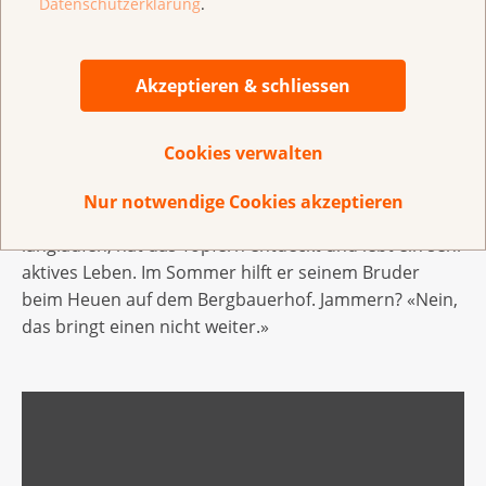
schon Ähnliches erlebt. «Wenn sie etwas lockerer
Datenschutzerklärung
.
drauf waren, gab es plötzlich offene Gespräche oder
sie stellten mir Fragen.» Auch sein Zahnarzt stupste
Akzeptieren & schliessen
ihn mal an und fragte, wie Marcus denn gemerkt
habe, dass er Prostatakrebs habe.
Cookies verwalten
Marcus weiss, dass er «viel Glück hatte». Heute kann
er wieder mit seiner Frau schlafen, als wäre nichts
Nur notwendige Cookies akzeptieren
gewesen. Er hütet die Enkel, geht wandern,
langlaufen, hat das Töpfern entdeckt und lebt ein sehr
aktives Leben. Im Sommer hilft er seinem Bruder
beim Heuen auf dem Bergbauerhof. Jammern? «Nein,
das bringt einen nicht weiter.»