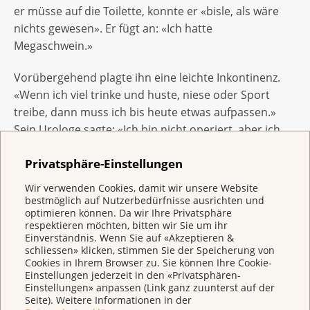
er müsse auf die Toilette, konnte er «bisle, als wäre
nichts gewesen». Er fügt an: «Ich hatte
Megaschwein.»
Vorübergehend plagte ihn eine leichte Inkontinenz.
«Wenn ich viel trinke und huste, niese oder Sport
treibe, dann muss ich bis heute etwas aufpassen.»
Sein Urologe sagte: «Ich bin nicht operiert, aber ich
habe die gleiche Herausforderung.» Marcus ist
Privatsphäre-Einstellungen
erleichtert, dass er die Blasenkontrolle zurückhat.
Inkontinenz hätte ihm im Alltag mehr Sorgen bereitet
Wir verwenden Cookies, damit wir unsere Website
als Impotenz.
bestmöglich auf Nutzerbedürfnisse ausrichten und
optimieren können. Da wir Ihre Privatsphäre
respektieren möchten, bitten wir Sie um ihr
Einverständnis. Wenn Sie auf «Akzeptieren &
Vielen geht es gleich
schliessen» klicken, stimmen Sie der Speicherung von
Cookies in Ihrem Browser zu. Sie können Ihre Cookie-
Einstellungen jederzeit in den «Privatsphären-
Als Marcus in seinem Kollegenkreis über seine
Einstellungen» anpassen (Link ganz zuunterst auf der
Erfahrungen sprach, realisierte er rasch: Einige hatten
Seite). Weitere Informationen in der