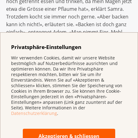
noch getrennt essen und trinken, da mein Magen jetzt
etwa die Grösse einer Pflaume hat», erklärt Samra.
Trotzdem kocht sie immer noch gerne. «Aber backen
kann ich nicht!», erläutert sie. «Backen ist doch ganz
einfach», entgegnet Adem. «Man nimmt Eier, Mehl,
Wasser und Schoggi, und der Kuchen wird gut.»
Privatsphäre-Einstellungen
Während ihres Spitalaufenthalts sorgt sich Samra
Wir verwenden Cookies, damit wir unsere Website
nicht nur um ihre Gesundheit, sondern auch um das
bestmöglich auf Nutzerbedürfnisse ausrichten und
Wohlergehen ihrer Kinder Amir, Nadiya und Adem.
optimieren können. Da wir Ihre Privatsphäre
respektieren möchten, bitten wir Sie um ihr
Verstehen sie, wie es ihrer Mutter geht? Wie
Einverständnis. Wenn Sie auf «Akzeptieren &
verkraften sie diese Extremsituation? Erzan klärt sie
schliessen» klicken, stimmen Sie der Speicherung von
Cookies in Ihrem Browser zu. Sie können Ihre Cookie-
über Samras Gesundheitszustand auf und macht
Einstellungen jederzeit in den «Privatsphären-
ihnen Mut: «Mama wird gut behandelt, sie schafft
Einstellungen» anpassen (Link ganz zuunterst auf der
das!» Die Kinder reagieren positiv. «Sie waren sehr
Seite). Weitere Informationen in der
Datenschutzerklärung
.
aufgeschlossen und verständnisvoll», erzählt Samra.
Adem recherchiert und findet heraus, dass
Magenkrebs nur 3% aller Krebstodesfälle pro Jahr
Akzeptieren & schliessen