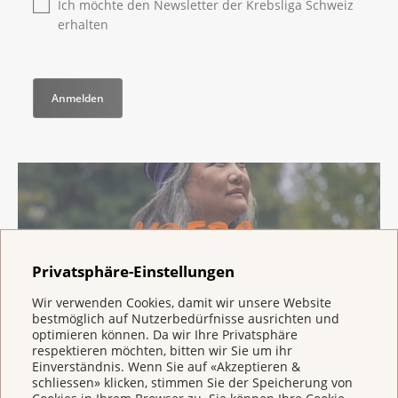
Ich möchte den Newsletter der Krebsliga Schweiz
erhalten
Privatsphäre-Einstellungen
Wir verwenden Cookies, damit wir unsere Website
bestmöglich auf Nutzerbedürfnisse ausrichten und
optimieren können. Da wir Ihre Privatsphäre
Echte Geschichten. Echte Hilfe.
respektieren möchten, bitten wir Sie um ihr
Unsere neue Kampagne zeigt Menschen aus der
Einverständnis. Wenn Sie auf «Akzeptieren &
schliessen» klicken, stimmen Sie der Speicherung von
Schweiz, die selbst an Krebs erkrankt sind oder