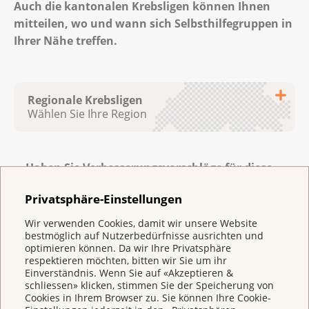
Auch die kantonalen Krebsligen können Ihnen
mitteilen, wo und wann sich Selbsthilfegruppen in
Ihrer Nähe treffen.
Regionale Krebsligen
Wählen Sie Ihre Region
Krebsliga Aargau
Haben Sie Verbesserungsvorschläge für diese
Seite?
Krebsliga beider Basel
Privatsphäre-Einstellungen
Krebsliga Bern
Wir verwenden Cookies, damit wir unsere Website
Krebsliga Freiburg
bestmöglich auf Nutzerbedürfnisse ausrichten und
optimieren können. Da wir Ihre Privatsphäre
Ligue genevoise contre le cancer
respektieren möchten, bitten wir Sie um ihr
Einverständnis. Wenn Sie auf «Akzeptieren &
Krebsliga Graubünden
schliessen» klicken, stimmen Sie der Speicherung von
Cookies in Ihrem Browser zu. Sie können Ihre Cookie-
Ligue jurassienne contre le cancer