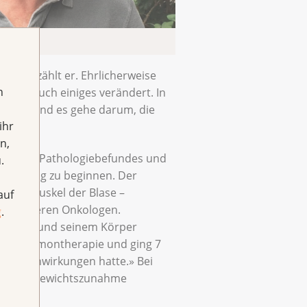
en, erzählt er. Ehrlicherweise
h
e sich auch einiges verändert. In
haben. Und es gehe darum, die
ihr
n,
rund des Pathologiebefundes und
.
strahlung zu beginnen. Der
hliessmuskel der Blase –
auf
nem weiteren Onkologen.
g
.
and sich und seinem Körper
 Antihormontherapie und ging 7
hen Nebenwirkungen hatte.» Bei
en oder Gewichtszunahme