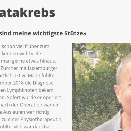
tatakrebs
sind meine wichtigste Stütze»
h schon viel früher zum
 kennen wohl viele –
 man gerne etwas hinaus.
e Zürcher mit Luxemburger
tlich aktive Mann fühlte
vember 2018 die Diagnose
lenen Lymphknoten bekam,
n. Sofort wurde er operiert.
z nach der Operation war ein
 Auslaufen war richtig
zu einer Physiotherapeutin,
ühlte. «Ich war dankbar,