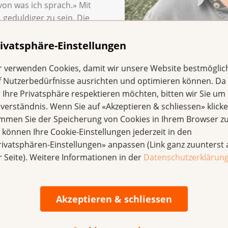
von was ich sprach.» Mit
 geduldiger zu sein. Die
en halfen ihm, die
Jean
Griff zu bekommen. Auch da
ivatsphäre-Einstellungen
ach einem halben Jahr sei es praktisch wieder normal gewes
r verwenden Cookies, damit wir unsere Website bestmöglic
vor der Operation ist es nicht mehr.» In der Sexualität hab
f Nutzerbedürfnisse ausrichten und optimieren können. Da
eduld und Vertrauen in sich und die eigenen Ressourcen zu 
r Ihre Privatsphäre respektieren möchten, bitten wir Sie um 
sagt er.
nverständnis. Wenn Sie auf «Akzeptieren & schliessen» klicke
d Jean W. vor einem Dilemma: Der Onkologe riet ihm auf G
immen Sie der Speicherung von Cookies in Ihrem Browser zu
phknoten, sofort mit einer Antihormontherapie und mit Be
e können Ihre Cookie-Einstellungen jederzeit in den
uwarten, da die Bestrahlung Schäden – zum Beispiel am Sc
rivatsphären-Einstellungen» anpassen (Link ganz zuunterst 
un? Jean W. holte sich daraufhin eine Dritt-Meinung von ei
r Seite). Weitere Informationen in der
Datenschutzerklärun
ür einen Kompromiss: Er wollte nicht zu lange warten, gest
m halben Jahr ein. Letzen Sommer begann Jean W. mit der
pital. «Ich war sehr erleichtert, dass ich keine der möglic
Akzeptieren & schliessen
es zum Beispiel zu Hitzewallungen, Stimmungsschwankung
 jetzt nichts gemerkt», so Jean W.