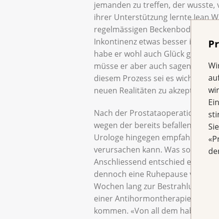
jemanden zu treffen, der wusste, 
ihrer Unterstützung lernte Jean W.
regelmässigen Beckenbodenübung
Inkontinenz etwas besser in den 
Pr
habe er wohl auch Glück gehabt. N
Wi
müsse er aber auch sagen: «So wie 
au
diesem Prozess sei es wichtig, G
wi
neuen Realitäten zu akzeptieren, 
Ei
Nach der Prostataoperation stan
st
wegen der bereits befallenen Lym
Si
Urologe hingegen empfahl ihm zuz
«P
verursachen kann. Was sollte er t
de
Anschliessend entschied er sich f
dennoch eine Ruhepause von eine
Wochen lang zur Bestrahlung ins S
einer Antihormontherapie kann 
kommen. «Von all dem habe ich bis