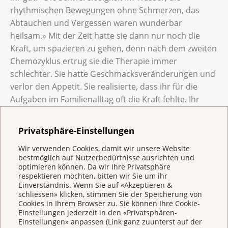
rhythmischen Bewegungen ohne Schmerzen, das
Abtauchen und Vergessen waren wunderbar
heilsam.» Mit der Zeit hatte sie dann nur noch die
Kraft, um spazieren zu gehen, denn nach dem zweiten
Chemozyklus ertrug sie die Therapie immer
schlechter. Sie hatte Geschmacksveränderungen und
verlor den Appetit. Sie realisierte, dass ihr für die
Aufgaben im Familienalltag oft die Kraft fehlte. Ihr
Partner arbeitete zuerst noch, bis er sich dann mehr
und mehr auf die Familie konzentrierte. Rahels
Privatsphäre-Einstellungen
Zwillingsschwester nahm die kleine Tochter oft zu sich
Wir verwenden Cookies, damit wir unsere Website
und der damals fünfjährige Sohn spielte bei Freunden
bestmöglich auf Nutzerbedürfnisse ausrichten und
aus der Nachbarschaft oder war im Kindergarten.
optimieren können. Da wir Ihre Privatsphäre
Jeden Freitag kochte ihre Mutter bei ihnen zuhause
respektieren möchten, bitten wir Sie um ihr
Einverständnis. Wenn Sie auf «Akzeptieren &
Fisch, und mehrere Nachbarsfamilien boten aktiv
schliessen» klicken, stimmen Sie der Speicherung von
Unterstützung. Rahel erinnert sich: «Immer in der
Cookies in Ihrem Browser zu. Sie können Ihre Cookie-
Einstellungen jederzeit in den «Privatsphären-
Woche nach der Chemo brachten sie uns
Einstellungen» anpassen (Link ganz zuunterst auf der
abwechslungsweise ein warmes Znacht vorbei. Das