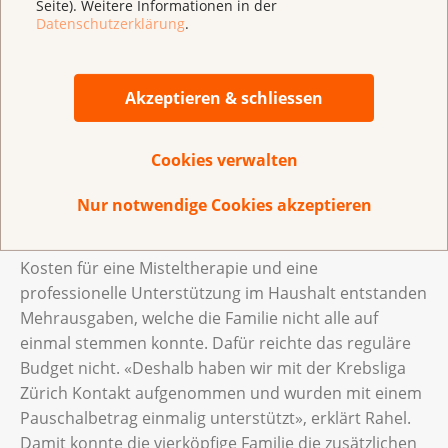
Seite). Weitere Informationen in der
entlastete uns enorm. Auch wenn wir uns daran
Datenschutzerklärung
.
gewöhnen mussten, diese Unterstützung einfach
anzunehmen, war es wunderbar!» Noch heute sei sie
diesen Menschen für ihren Einsatz enorm dankbar,
Akzeptieren & schliessen
sagt sie.
Cookies verwalten
Die halbjährige Therapie wirbelte nicht nur das
Familienleben komplett durcheinander, sie führte
Nur notwendige Cookies akzeptieren
auch zu einem finanziellen Engpass. Durch die hohe
Franchise bei der Krankenkasse, die zusätzlichen
Kosten für eine Misteltherapie und eine
professionelle Unterstützung im Haushalt entstanden
Mehrausgaben, welche die Familie nicht alle auf
einmal stemmen konnte. Dafür reichte das reguläre
Budget nicht. «Deshalb haben wir mit der Krebsliga
Zürich Kontakt aufgenommen und wurden mit einem
Pauschalbetrag einmalig unterstützt», erklärt Rahel.
Damit konnte die vierköpfige Familie die zusätzlichen