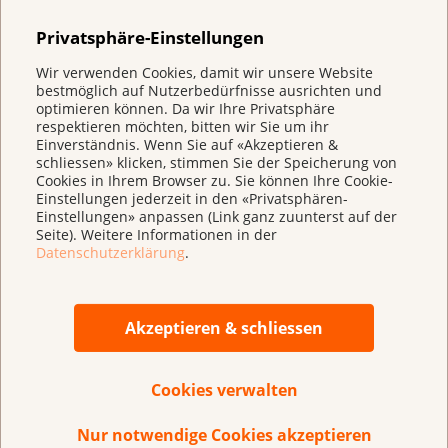
Privatsphäre-Einstellungen
Bisherige Gewinnerinnen und Gewinner des
Wir verwenden Cookies, damit wir unsere Website
bestmöglich auf Nutzerbedürfnisse ausrichten und
Robert Wenner-Preises
optimieren können. Da wir Ihre Privatsphäre
respektieren möchten, bitten wir Sie um ihr
Laudation: «Pionier und Förderer: Wer war
2023
Einverständnis. Wenn Sie auf «Akzeptieren &
Robert Wenner?»
schliessen» klicken, stimmen Sie der Speicherung von
Cookies in Ihrem Browser zu. Sie können Ihre Cookie-
Prof. Dr. Nicola Aceto, Zürich
Einstellungen jederzeit in den «Privatsphären-
Für seine Forschung in der
Laudatio zur Preisverleihung 2023 und
Einstellungen» anpassen (Link ganz zuunterst auf der
Krebsmetastasierung anerkannte Forscher
Bei Fragen steht Ihnen das Scientific Office
zum 40-Jahr-Jubiläum am 14. September
Seite). Weitere Informationen in der
Datenschutzerklärung
.
gerne zur Verfügung:
2023 in Basel.
versucht gemeinsam mit seinem Team
Schwachstellen der Metastasierung zu
Scientific Office
erkennen und diese für die Krebstherapie
Krebsliga Schweiz
Akzeptieren & schliessen
nutzbar zu machen.
Effingerstrasse 40
Postfach 8219
Cookies verwalten
CH-3001 Bern
2021
Tel.: +41 31 389 91 09
Nur notwendige Cookies akzeptieren
Prof. Dr. med. Davide Rossi, Bellinzona
scientific-office@swisscancer.ch