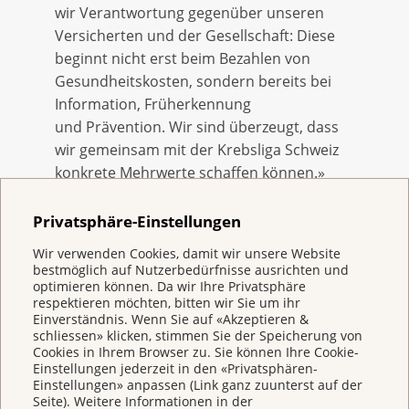
wir Verantwortung gegenüber unseren
Versicherten und der Gesellschaft: Diese
beginnt nicht erst beim Bezahlen von
Gesundheitskosten, sondern bereits bei
Information, Früherkennung
und Prävention. Wir sind überzeugt, dass
wir gemeinsam mit der Krebsliga Schweiz
konkrete Mehrwerte schaffen können.»
Die KPT ist die erste strategische Partnerin der
Privatsphäre-Einstellungen
Krebsliga Schweiz. Beide Organisationen verbindet
Wir verwenden Cookies, damit wir unsere Website
das Ziel, Prävention und Früherkennung konsequent
bestmöglich auf Nutzerbedürfnisse ausrichten und
zu stärken und Menschen in einer
optimieren können. Da wir Ihre Privatsphäre
respektieren möchten, bitten wir Sie um ihr
herausfordernden Lebensphase nicht allein zu lassen.
Einverständnis. Wenn Sie auf «Akzeptieren &
schliessen» klicken, stimmen Sie der Speicherung von
Cookies in Ihrem Browser zu. Sie können Ihre Cookie-
Einstellungen jederzeit in den «Privatsphären-
Kontakt für Medienanfragen
Einstellungen» anpassen (Link ganz zuunterst auf der
Seite). Weitere Informationen in der