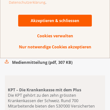
Beni Meier
Datenschutzerklärung
.
Leiter Unternehmenskommunikation, KPT
058 310 97 807
kommunikation@kpt.ch
Akzeptieren & schliessen
Stefanie de Borba
Cookies verwalten
Leiterin Public Affairs & Kommunikation, Krebsliga
031 389 94 01
Nur notwendige Cookies akzeptieren
media@krebsliga.ch
Medienmitteilung
(
pdf
,
307 KB
)
KPT – Die Krankenkasse mit dem Plus
Die KPT gehört zu den zehn grössten
Krankenkassen der Schweiz. Rund 700
Mitarbeitende bieten den 530’000 Versicherten