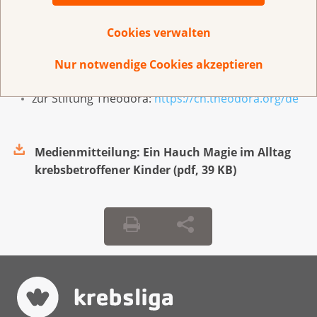
Weitere Informationen
Cookies verwalten
zum Anerkennungspreis:
Nur notwendige Cookies akzeptieren
www.krebsliga.ch/anerkennungspreis
zur Stiftung Theodora:
https://ch.theodora.org/de
Medienmitteilung: Ein Hauch Magie im Alltag
krebsbetroffener Kinder
(
pdf
,
39 KB
)