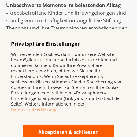
Unbeschwerte Momente im belastenden Alltag
«Krebsbetroffene Kinder und ihre Angehörigen sind
ständig von Ernsthaftigkeit umzingelt. Die Stiftung
Theodora und ihre Traumdoktoren ermöglichen den
Familien eine Insel der Unbeschwertheit im
Privatsphäre-Einstellungen
kräftezehrenden Alltag. Deshalb ist ihre Arbeit so
wichtig und wertvoll» betonte Mirjam Weber, Mitglied
Wir verwenden Cookies, damit wir unsere Website
der Geschäftsleitung der Krebsliga Schweiz, an der
bestmöglich auf Nutzerbedürfnisse ausrichten und
optimieren können. Da wir Ihre Privatsphäre
Preisverleihung in Lonay. André Poulie nahm die
respektieren möchten, bitten wir Sie um ihr
Auszeichnung persönlich mit den folgenden Worten
Einverständnis. Wenn Sie auf «Akzeptieren &
entgegen: «Dieser Preis berührt und ehrt uns sehr.
schliessen» klicken, stimmen Sie der Speicherung von
Cookies in Ihrem Browser zu. Sie können Ihre Cookie-
Seit 28 Jahren stehen die Traumdoktoren täglich
Einstellungen jederzeit in den «Privatsphären-
mutigen, mit einer Krebserkrankung konfrontierten
Einstellungen» anpassen (Link ganz zuunterst auf der
Seite). Weitere Informationen in der
Kindern und Eltern zur Seite. Wir danken der
Datenschutzerklärung
.
Krebsliga Schweiz von ganzem Herzen für diese
Unterstützung, die diesen Familien zahlreiche
Momente des Lachens und kleine Fluchten aus dem
Akzeptieren & schliessen
Alltag ermöglichen wird».