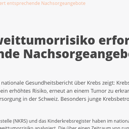
dert entsprechende Nachsorgeangebote
eittumorrisiko erfo
nde Nachsorgeangeb
e nationale Gesundheitsbericht über Krebs zeigt: Kre
ein erhöhtes Risiko, erneut an einem Tumor zu erkra
sorgung in der Schweiz. Besonders junge Krebsbetro
sstelle (NKRS) und das Kinderkrebsregister haben im natio
eittumorrisiko analysiert. Die über einen Zeitraum von ru