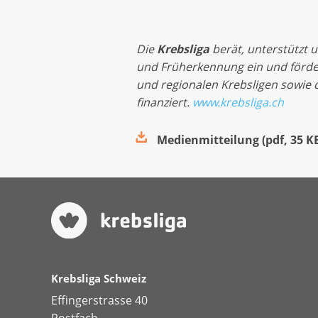
Die
Krebsliga
berät, unterstützt 
und Früherkennung ein und förder
und regionalen Krebsligen sowie 
finanziert.
www.krebsliga.ch
Medienmitteilung
(
pdf
,
35 K
Krebsliga Schweiz
Effingerstrasse 40