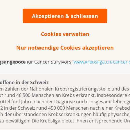
d die vorliegenden Resultate wertvoll. Sie zeigen, dass es si
Bereich von Tabak-und Alkoholkonsum zu stärken.
Akzeptieren & schliessen
Cookies verwalten
t
über Krebs 2024
Nur notwendige Cookies akzeptieren
 Schweiz
gsangebote
für Cancer Survivors:
www.krebsliga.ch/cancer-
offene in der Schweiz
en Zahlen der Nationalen Krebsregistrierungsstelle und des 
ut rund 46 500 Menschen an Krebs erkrankt. Insbesondere d
rittel fünf Jahre nach der Diagnose noch. Insgesamt leben 
2 in der Schweiz rund 450 000 Menschen nach einer Krebs
ch der überstandenen Krebserkrankungen häufig physische, 
zu bewältigen. Die Krebsliga bietet ihnen entsprechende U