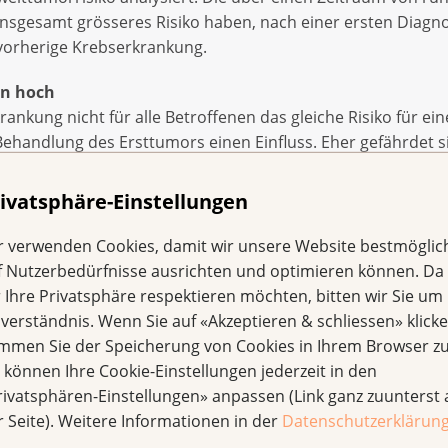
 insgesamt grösseres Risiko haben, nach einer ersten Diag
vorherige Krebserkrankung.
en hoch
rankung nicht für alle Betroffenen das gleiche Risiko für ei
 Behandlung des Ersttumors einen Einfluss. Eher gefährdet 
mzelltransplantation, eine Chemo- und / oder eine Radiothe
m Erwachsenenalter an einem Krebs erkrankt, der mit Rauc
ivatsphäre-Einstellungen
isiko für einen Zweittumor.
r verwenden Cookies, damit wir unsere Website bestmöglic
hsorgeangebote
f Nutzerbedürfnisse ausrichten und optimieren können. Da
r Ihre Privatsphäre respektieren möchten, bitten wir Sie um 
ichtig es ist, eine individuelle Risikoabschätzung für eine
nverständnis. Wenn Sie auf «Akzeptieren & schliessen» klicke
rarbeiten. Gleichzeitig benötigen Betroffene gezielte Ang
immen Sie der Speicherung von Cookies in Ihrem Browser zu
gt Nicolas Sperisen, Spezialist Cancer Survivorship bei der 
e können Ihre Cookie-Einstellungen jederzeit in den
ancer Survivors. «Ein erhöhtes Risiko bedeutet im Einzelfal
rivatsphären-Einstellungen» anpassen (Link ganz zuunterst 
einem Zweittumor erkrankt», stellt Sperisen klar.
r Seite). Weitere Informationen in der
Datenschutzerklärun