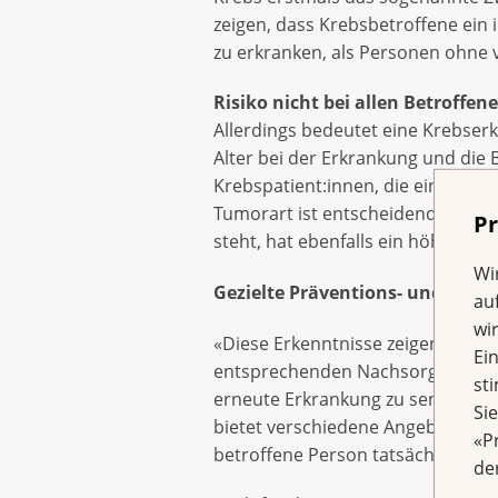
zeigen, dass Krebsbetroffene ein
zu erkranken, als Personen ohne 
Risiko nicht bei allen Betroffen
Allerdings bedeutet eine Krebserk
Alter bei der Erkrankung und die
Krebspatient:innen, die eine Stam
Tumorart ist entscheidend: Wer i
Pr
steht, hat ebenfalls ein höheres R
Wi
Gezielte Präventions- und Nac
au
wi
«Diese Erkenntnisse zeigen, wie w
Ei
entsprechenden Nachsorgeplan zu e
st
erneute Erkrankung zu senken», sa
Si
bietet verschiedene Angebote für C
«P
betroffene Person tatsächlich an 
de