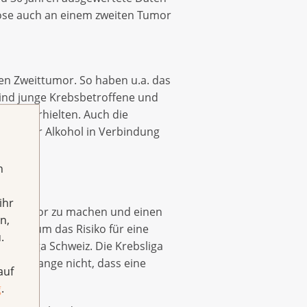
nose auch an einem zweiten Tumor
nen Zweittumor. So haben u.a. das
sind junge Krebsbetroffene und
rapie erhielten. Auch die
hen oder Alkohol in Verbindung
h
ihr
n Zweittumor zu machen und einen
n,
ebote, um das Risiko für eine
.
Krebsliga Schweiz. Die Krebsliga
l noch lange nicht, dass eine
auf
g
.