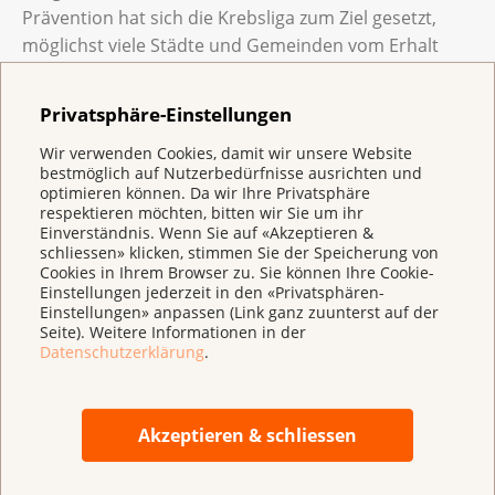
Prävention hat sich die Krebsliga zum Ziel gesetzt,
möglichst viele Städte und Gemeinden vom Erhalt
und der Schaffung von Schattenplätzen zu
überzeugen, um damit eine langfristige Wirkung zu
Privatsphäre-Einstellungen
erzielen.
Wir verwenden Cookies, damit wir unsere Website
bestmöglich auf Nutzerbedürfnisse ausrichten und
Die wichtigsten Sonnenschutztipps
optimieren können. Da wir Ihre Privatsphäre
Sonnencreme kommt bei den Schutzmassnahmen
respektieren möchten, bitten wir Sie um ihr
erst an dritter Stelle. Hier die Top 3 der
Einverständnis. Wenn Sie auf «Akzeptieren &
schliessen» klicken, stimmen Sie der Speicherung von
wirkungsvollsten Tipps:
Cookies in Ihrem Browser zu. Sie können Ihre Cookie-
Einstellungen jederzeit in den «Privatsphären-
Schatten
ist der beste Sonnenschutz – zwischen
Einstellungen» anpassen (Link ganz zuunterst auf der
11 und 15 Uhr im Schatten bleiben
Seite). Weitere Informationen in der
Datenschutzerklärung
.
Kleider, Hut und Sonnenbrille
tragen – sie
schützen die Haut zuverlässiger als Sonnencreme
Akzeptieren & schliessen
Sonnenschutzmittel
regelmässig und in
genügender Menge auftragen – sie sollten UVA-
und UVB-Filter und mindestens Lichtschutzfaktor