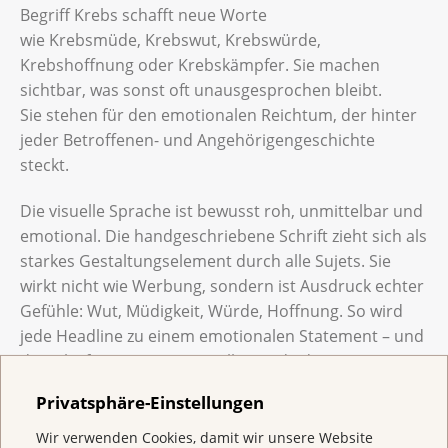
Begriff Krebs schafft neue Worte
wie Krebsmüde, Krebswut, Krebswürde,
Krebshoffnung oder Krebskämpfer. Sie machen
sichtbar, was sonst oft unausgesprochen bleibt.
Sie stehen für den emotionalen Reichtum, der hinter
jeder Betroffenen- und Angehörigengeschichte
steckt.
Die visuelle Sprache ist bewusst roh, unmittelbar und
emotional. Die handgeschriebene Schrift zieht sich als
starkes Gestaltungselement durch alle Sujets. Sie
wirkt nicht wie Werbung, sondern ist Ausdruck echter
Gefühle: Wut, Müdigkeit, Würde, Hoffnung. So wird
jede Headline zu einem emotionalen Statement – und
die Schrift zum neuen visuellen Code der
Krebsliga. Die Konzeption stammt von
Privatsphäre-Einstellungen
der preisgekrönten Werberin Regula Bührer Fecker
(«La Stratégiste»), die fotografische und filmische
Wir verwenden Cookies, damit wir unsere Website