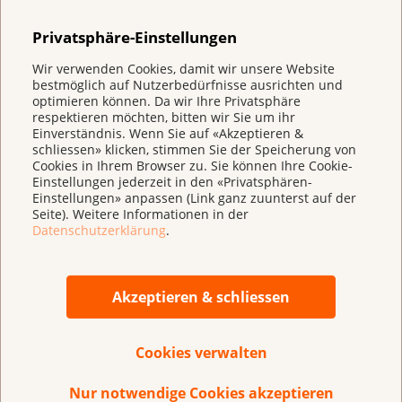
Krebsliga Schweiz und präsidiert seit dem 1. Januar
2023 die Dachorganisation Oncosuisse. Er bleibt als
Privatsphäre-Einstellungen
Past President Vorstandsmitglied der Krebsliga
Wir verwenden Cookies, damit wir unsere Website
Schweiz und wird sein umfassendes Wissen im
bestmöglich auf Nutzerbedürfnisse ausrichten und
Krebsbereich damit auch in Zukunft einbringen
optimieren können. Da wir Ihre Privatsphäre
respektieren möchten, bitten wir Sie um ihr
können.
Einverständnis. Wenn Sie auf «Akzeptieren &
schliessen» klicken, stimmen Sie der Speicherung von
Cookies in Ihrem Browser zu. Sie können Ihre Cookie-
Einstellungen jederzeit in den «Privatsphären-
Die
Krebsliga
berät, unterstützt und informiert
Einstellungen» anpassen (Link ganz zuunterst auf der
Menschen mit Krebs und deren Angehörige. Sie setzt
Seite). Weitere Informationen in der
Datenschutzerklärung
.
sich gezielt für Prävention und Früherkennung von
Krebs ein und fördert die unabhängige
Krebsforschung. Als nationaler Verband besteht sie
Akzeptieren & schliessen
aus 18 kantonalen und regionalen Krebsligen sowie
der Dachorganisation, der Krebsliga Schweiz. Sie ist
eine vorwiegend durch Spenden finanzierte
Cookies verwalten
Organisation.
Nur notwendige Cookies akzeptieren