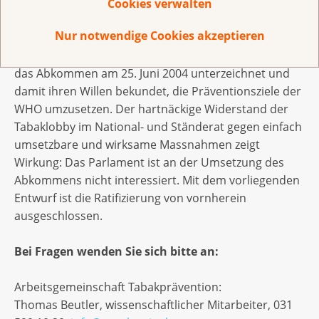
Ein Verbot von Tabakwerbung und Tabaksponsoring
Cookies verwalten
sieht auch die Rahmenkonvention über die
Nur notwendige Cookies akzeptieren
Tabakkontrolle der Weltgesundheitsorganisation
WHO vor (WHO FCTC, Artikel 13.4). Die Schweiz hat
das Abkommen am 25. Juni 2004 unterzeichnet und
damit ihren Willen bekundet, die Präventionsziele der
WHO umzusetzen. Der hartnäckige Widerstand der
Tabaklobby im National- und Ständerat gegen einfach
umsetzbare und wirksame Massnahmen zeigt
Wirkung: Das Parlament ist an der Umsetzung des
Abkommens nicht interessiert. Mit dem vorliegenden
Entwurf ist die Ratifizierung von vornherein
ausgeschlossen.
Bei Fragen wenden Sie sich bitte an:
Arbeitsgemeinschaft Tabakprävention:
Thomas Beutler, wissenschaftlicher Mitarbeiter, 031