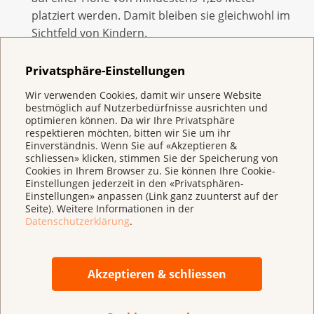
platziert werden. Damit bleiben sie gleichwohl im
Sichtfeld von Kindern.
Privatsphäre-Einstellungen
In mehreren Punkten bleibt der Entwurf hinter der
Wir verwenden Cookies, damit wir unsere Website
EU-Gesetzgebung zurück:
bestmöglich auf Nutzerbedürfnisse ausrichten und
optimieren können. Da wir Ihre Privatsphäre
Die Warnhinweise bleiben kleiner als in der EU.
respektieren möchten, bitten wir Sie um ihr
Einverständnis. Wenn Sie auf «Akzeptieren &
Die E-Zigaretten bleiben schwächer reguliert als in
schliessen» klicken, stimmen Sie der Speicherung von
Cookies in Ihrem Browser zu. Sie können Ihre Cookie-
der EU.
Einstellungen jederzeit in den «Privatsphären-
Einstellungen» anpassen (Link ganz zuunterst auf der
Snus ist in der EU verboten, ausgenommen
Seite). Weitere Informationen in der
Schweden.
Datenschutzerklärung
.
Das Sponsoring von internationalen Anlässen ist
EU-weit verboten.
Akzeptieren & schliessen