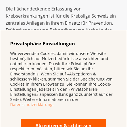
Die flächendeckende Erfassung von
Krebserkrankungen ist für die Krebsliga Schweiz ein
zentrales Anliegen in ihrem Einsatz für Prävention,
Früherkennung und Behandlung von Krebs in der
Schweiz. Aus diesem Grund engagiert sie sich
Privatsphäre-Einstellungen
zusammen mit den kantonalen Krebsligen seit
langem sowohl konzeptionell als auch auf politischer
Wir verwenden Cookies, damit wir unsere Website
Ebene fürein eidgenössisches Krebsregister. Die
bestmöglich auf Nutzerbedürfnisse ausrichten und
optimieren können. Da wir Ihre Privatsphäre
Stellungnahme zum Entwurf der
respektieren möchten, bitten wir Sie um ihr
Krebsregistrierungsverordnung (KRV) ist in
Einverständnis. Wenn Sie auf «Akzeptieren &
schliessen» klicken, stimmen Sie der Speicherung von
Kooperation mit den Oncosuisse-Organisationen,
Cookies in Ihrem Browser zu. Sie können Ihre Cookie-
SwissCancerScreening und dem Kinderkrebsregister
Einstellungen jederzeit in den «Privatsphären-
entstanden.
Einstellungen» anpassen (Link ganz zuunterst auf der
Seite). Weitere Informationen in der
Datenschutzerklärung
.
Box: Krebsregistrierungsgesetz
Die rechtliche Verankerung einer schweizweit
Akzeptieren & schliessen