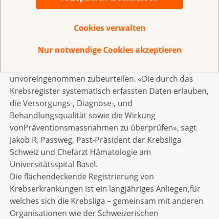
einheitlichen Erfassung von Angaben
zuKrebserkrankungen stellt sicher, dass wichtige
Cookies verwalten
Informationen über Häufigkeit und Behandlung von
bösartigen Tumoren bereitstehen. Solche
Nur notwendige Cookies akzeptieren
Informationen erlauben esbeispielsweise, den Erfolg
von Früherkennungsmassnahmen
unvoreingenommen zubeurteilen. «Die durch das
Krebsregister systematisch erfassten Daten erlauben,
die Versorgungs-, Diagnose-, und
Behandlungsqualität sowie die Wirkung
vonPräventionsmassnahmen zu überprüfen», sagt
Jakob R. Passweg, Past-Präsident der Krebsliga
Schweiz und Chefarzt Hämatologie am
Universitätsspital Basel.
Die flächendeckende Registrierung von
Krebserkrankungen ist ein langjähriges Anliegen,für
welches sich die Krebsliga – gemeinsam mit anderen
Organisationen wie der Schweizerischen