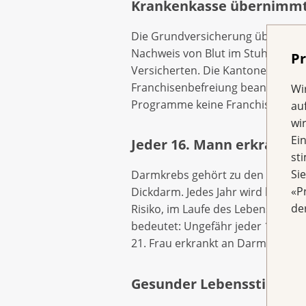
Krankenkasse übernimmt
Die Grundversicherung übernimmt 
Nachweis von Blut im Stuhl oder a
Pr
Versicherten. Die Kantone könne
Franchisenbefreiung beantragen.
Wi
Programme keine Franchise erho
au
wi
Ei
Jeder 16. Mann erkrankt
st
Si
Darmkrebs gehört zu den häufigste
«P
Dickdarm. Jedes Jahr wird bei ru
de
Risiko, im Laufe des Lebens Dickd
bedeutet: Ungefähr jeder 16. Man
21. Frau erkrankt an Darmkrebs. (
Gesunder Lebensstil kann