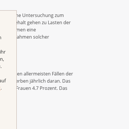
i Jahre eine Untersuchung zum
Selbstbehalt gehen zu Lasten der
-Programmen eine
gen im Rahmen solcher
h
ihr
n,
.
st in den allermeisten Fällen der
auf
chen sterben jährlich daran. Das
g
.
für die Frauen 4.7 Prozent. Das