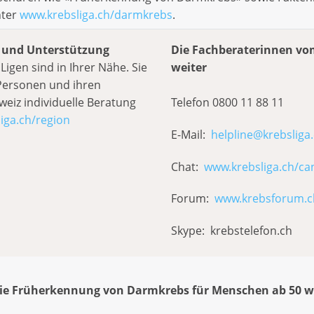
nter
www.krebsliga.ch/darmkrebs
.
g und Unterstützung
Die Fachberaterinnen vo
igen sind in Ihrer Nähe. Sie
weiter
 Personen und ihren
eiz individuelle Beratung
Telefon 0800 11 88 11
iga.ch/region
E-Mail:
helpline@krebsliga
Chat:
www.krebsliga.ch/ca
Forum:
www.krebsforum.c
Skype: krebstelefon.ch
e Früherkennung von Darmkrebs für Menschen ab 50 wi