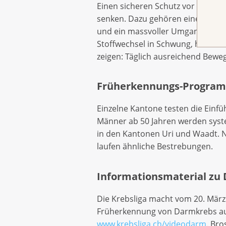
Einen sicheren Schutz vor Darmkre
senken. Dazu gehören eine ausge
und ein massvoller Umgang mit Alk
Stoffwechsel in Schwung, hilft St
zeigen: Täglich ausreichend Bewe
Früherkennungs-Program
Einzelne Kantone testen die Ein
Männer ab 50 Jahren werden sys
in den Kantonen Uri und Waadt. N
laufen ähnliche Bestrebungen.
Informationsmaterial zu
Die Krebsliga macht vom 20. März 
Früherkennung von Darmkrebs aufm
www.krebsliga.ch/videodarm
. Br