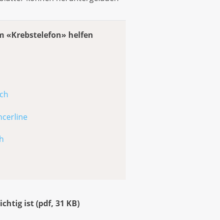
m «Krebstelefon» helfen
.ch
ncerline
h
chtig ist
(
pdf
,
31 KB
)