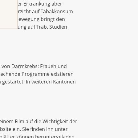
isiko einer Erkrankung aber
 der Verzicht auf Tabakkonsum
tiv aus: Bewegung bringt den
e Verdauung auf Trab. Studien
g von Darmkrebs: Frauen und
rechende Programme existieren
 gestartet. In weiteren Kantonen
inem Film auf die Wichtigkeit der
ite ein. Sie finden ihn unter
blätter können heruntergeladen