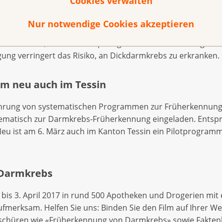
Cookies verwalten
bs gibt es leider nicht. Ein gesunder Lebensstil kann das R
wogene Ernährung, Bewegung, ein normales Körpergewicht,
Nur notwendige Cookies akzeptieren
ohol. Körperliche Aktivität wirkt sich gleich mehrfach posi
ress abbauen, stärkt die körpereigene Abwehr und bringt di
gung verringert das Risiko, an Dickdarmkrebs zu erkranken.
m neu auch im Tessin
führung von systematischen Programmen zur Früherkennun
tematisch zur Darmkrebs-Früherkennung eingeladen. Entsp
eu ist am 6. März auch im Kanton Tessin ein Pilotprogramm
 Darmkrebs
bis 3. April 2017 in rund 500 Apotheken und Drogerien mit e
erksam. Helfen Sie uns: Binden Sie den Film auf Ihrer Webs
oschüren wie «Früherkennung von Darmkrebs» sowie Fakten