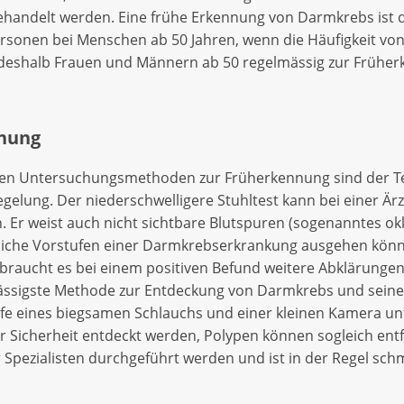
behandelt werden. Eine frühe Erkennung von Darmkrebs ist d
rsonen bei Menschen ab 50 Jahren, wenn die Häufigkeit von 
lt deshalb Frauen und Männern ab 50 regelmässig zur Früh
nung
zten Untersuchungsmethoden zur Früherkennung sind der T
egelung. Der niederschwelligere Stuhltest kann bei einer Ärz
Er weist auch nicht sichtbare Blutspuren (sogenanntes okku
iche Vorstufen einer Darmkrebserkrankung ausgehen könne
braucht es bei einem positiven Befund weitere Abklärunge
verlässigste Methode zur Entdeckung von Darmkrebs und seine
lfe eines biegsamen Schlauchs und einer kleinen Kamera u
 Sicherheit entdeckt werden, Polypen können sogleich ent
 Spezialisten durchgeführt werden und ist in der Regel sc