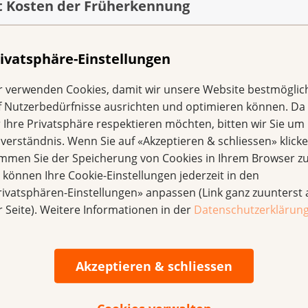
 Kosten der Früherkennung
bei Personen von 50 bis 69 Jahren grundsätzlich alle zwe
lle zehn Jahre eine Darmspiegelung. Die Franchise und der 
ivatsphäre-Einstellungen
n bei der Einführung von systematischen Früherkennungs
 In den Kantonen Uri und Waadt wird auf den Untersuchun
r verwenden Cookies, damit wir unsere Website bestmöglic
ben.
f Nutzerbedürfnisse ausrichten und optimieren können. Da
r Ihre Privatsphäre respektieren möchten, bitten wir Sie um 
nverständnis. Wenn Sie auf «Akzeptieren & schliessen» klicke
 an Darmkrebs
immen Sie der Speicherung von Cookies in Ihrem Browser zu
e können Ihre Cookie-Einstellungen jederzeit in den
n bösartigen Krebserkrankungen in der Schweiz. Betroffen i
rivatsphären-Einstellungen» anpassen (Link ganz zuunterst 
nd 4200 Personen Darmkrebs diagnostiziert, rund 1700 Mens
r Seite). Weitere Informationen in der
Datenschutzerklärun
armkrebs zu entwickeln, beträgt für die Männer 6.3 Prozent, 
n und jede
Quelle: NICER)
Akzeptieren & schliessen
 Krebsrisiko mindern