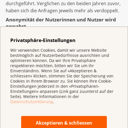
durchgeführt. Verglichen zu den beiden Jahren zuvor,
haben sich die Anfragen jeweils mehr als verdoppelt.
Anonymität der Nutzerinnen und Nutzer wird
gewahrt
Da sich die Gespräche oft um sensible und
Privatsphäre-Einstellungen
vertrauliche Aspekte drehen, werden Chatprotokolle
Wir verwenden Cookies, damit wir unsere Website
nach Beendigung des Gesprächs ohne persönliche
bestmöglich auf Nutzerbedürfnisse ausrichten und
Daten und Internet-IP, einzig zur internen
optimieren können. Da wir Ihre Privatsphäre
Qualitätssicherung abgelegt. Alle Daten werden
respektieren möchten, bitten wir Sie um ihr
Einverständnis. Wenn Sie auf «Akzeptieren &
verschlüsselt via HTTPS-Protokoll übertragen. So wird
schliessen» klicken, stimmen Sie der Speicherung von
die Privatsphäre der Nutzerinnen und Nutzer
Cookies in Ihrem Browser zu. Sie können Ihre Cookie-
Einstellungen jederzeit in den «Privatsphären-
gewahrt. Im Gegensatz zu anderen Chat-Anbietern ist
Einstellungen» anpassen (Link ganz zuunterst auf der
für die «Cancerline» auch keine Emailadresse zur
Seite). Weitere Informationen in der
Registrierung notwendig. Ein Nickname genügt, um
Datenschutzerklärung
.
mit den Fachberaterinnen in Kontakt treten zu
können.
Akzeptieren & schliessen