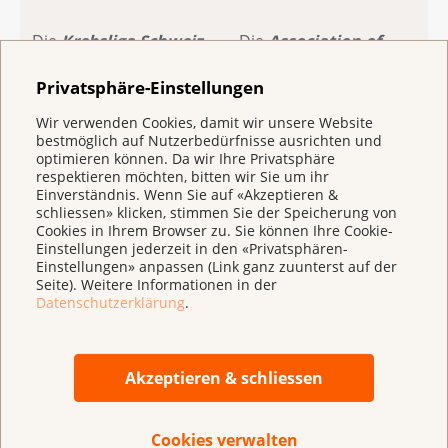
Die
Krebsliga Schweiz
Die
Association of
(Gründungsjahr 1910)
European Cancer
engagiert sich als
Leagues (ECL)
ist ein
Privatsphäre-Einstellungen
gemeinnützige
Verband von
Wir verwenden Cookies, damit wir unsere Website
Organisation in der
Krebsorganisationen in
bestmöglich auf Nutzerbedürfnisse ausrichten und
Krebsprävention, in der
Europa. Ihre Rolle
optimieren können. Da wir Ihre Privatsphäre
Forschungsförderung
besteht darin, die
respektieren möchten, bitten wir Sie um ihr
und für die
Zusammenarbeit
Einverständnis. Wenn Sie auf «Akzeptieren &
schliessen» klicken, stimmen Sie der Speicherung von
Unterstützung von
zwischen europäischen
Cookies in Ihrem Browser zu. Sie können Ihre Cookie-
Menschen mit Krebs
Krebsligen zu
Einstellungen jederzeit in den «Privatsphären-
und ihren Angehörigen.
erleichtern, die
Einstellungen» anpassen (Link ganz zuunterst auf der
Sie vereinigt als
Krebsbekämpfung und
Seite). Weitere Informationen in der
Datenschutzerklärung
.
nationale
Krebsbehandlung
Dachorganisation mit
durch die
Sitz in Bern 19
Zusammenarbeit ihrer
kantonale und
Mitglieder positiv zu
Akzeptieren & schliessen
regionale Ligen. Sie wird
beeinflussen und
vorwiegend durch
Einfluss zu nehmen auf
Spenden finanziert und
die gesamteuropäische
Cookies verwalten