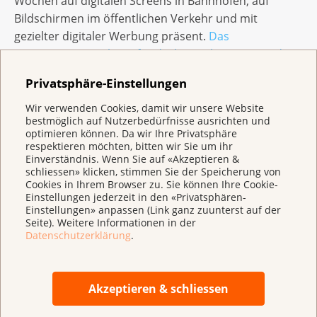
Wochen auf digitalen Screens in Bahnhöfen, auf
Bildschirmen im öffentlichen Verkehr und mit
gezielter digitaler Werbung präsent.
Das
Kampagnensujet kann für die kostenlose Verwendung
in Ihrem Medium hier heruntergeladen werden.
Privatsphäre-Einstellungen
Wir verwenden Cookies, damit wir unsere Website
Die Krebsliga informiert, unterstützt und
bestmöglich auf Nutzerbedürfnisse ausrichten und
begleitet
optimieren können. Da wir Ihre Privatsphäre
respektieren möchten, bitten wir Sie um ihr
Früherkennung ja oder nein?
Einverständnis. Wenn Sie auf «Akzeptieren &
schliessen» klicken, stimmen Sie der Speicherung von
Cookies in Ihrem Browser zu. Sie können Ihre Cookie-
Ab 50 steigt das Risiko, an Prostatakrebs zu
Einstellungen jederzeit in den «Privatsphären-
erkranken. Früh erkannt, kann diese Krankheit oft
Einstellungen» anpassen (Link ganz zuunterst auf der
erfolgreich behandelt werden. Auf der Website der
Seite). Weitere Informationen in der
Datenschutzerklärung
.
Krebsliga können Sie sich über die Methoden und
deren Vor- und Nachteile informieren:
www.krebsliga.ch/prostatakrebs
Akzeptieren & schliessen
Neues Infomaterial im Pocket-Size-Format