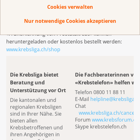
Cookies verwalten
Broschüren wie das neue Booklet «Früherkennung
von Prostatakrebs – Fragen und Antworten» oder die
Nur notwendige Cookies akzeptieren
umfassenden Broschüren «Prostatakrebs» sowie
«Früherkennung von Prostatakrebs» können
heruntergeladen oder kostenlos bestellt werden:
www.krebsliga.ch/shop
Die Krebsliga bietet
Die Fachberaterinnen vo
Beratung und
«Krebstelefon» helfen wei
Unterstützung vor Ort
Telefon 0800 11 88 11
E-Mail
helpline@krebsliga.c
Die kantonalen und
Chat
regionalen Krebsligen
www.krebsliga.ch/cancerl
sind in Ihrer Nähe. Sie
Forum
www.krebsforum.ch
bieten allen
Skype krebstelefon.ch
Krebsbetroffenen und
ihren Angehörigen in