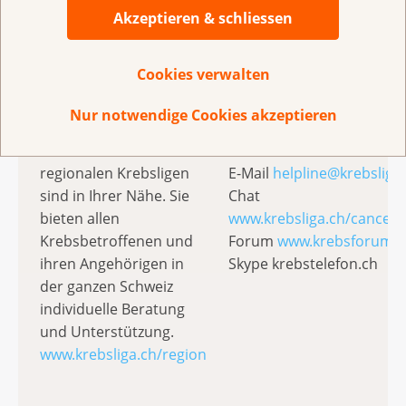
Akzeptieren & schliessen
Die Krebsliga bietet
Die Fachberaterinnen v
Cookies verwalten
Beratung und
«Krebstelefon» helfen
Unterstützung vor Ort
weiter
Nur notwendige Cookies akzeptieren
Die kantonalen und
Telefon 0800 11 88 11
regionalen Krebsligen
E-Mail
helpline@krebsliga
sind in Ihrer Nähe. Sie
Chat
bieten allen
www.krebsliga.ch/cancerl
Krebsbetroffenen und
Forum
www.krebsforum.c
ihren Angehörigen in
Skype krebstelefon.ch
der ganzen Schweiz
individuelle Beratung
und Unterstützung.
www.krebsliga.ch/region