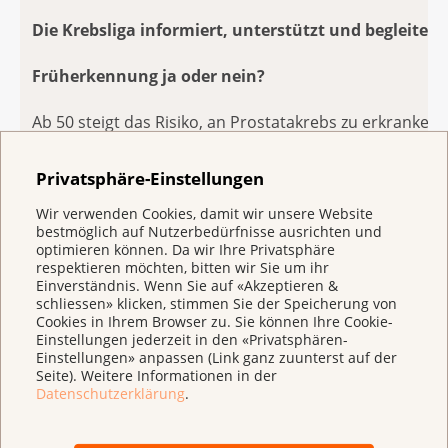
Die Krebsliga informiert, unterstützt und begleitet
Früherkennung ja oder nein?
Ab 50 steigt das Risiko, an Prostatakrebs zu erkranken.
Früh erkannt, kann diese Krankheit oft erfolgreich
behandelt werden. Auf der Website der Krebsliga könn
Privatsphäre-Einstellungen
Sie sich über die Methoden sowie deren Vor- und
Wir verwenden Cookies, damit wir unsere Website
Nachteile informieren:
www.krebsliga.ch/prostatakrebs
bestmöglich auf Nutzerbedürfnisse ausrichten und
optimieren können. Da wir Ihre Privatsphäre
Infomaterial im Pocket-Size-Format
respektieren möchten, bitten wir Sie um ihr
Einverständnis. Wenn Sie auf «Akzeptieren &
schliessen» klicken, stimmen Sie der Speicherung von
Broschüren wie das neue Booklet «Früherkennung von
Cookies in Ihrem Browser zu. Sie können Ihre Cookie-
Prostatakrebs – Fragen und Antworten» oder die
Einstellungen jederzeit in den «Privatsphären-
Einstellungen» anpassen (Link ganz zuunterst auf der
umfassenden Broschüren «Prostatakrebs» sowie
Seite). Weitere Informationen in der
«Früherkennung von Prostatakrebs» können
Datenschutzerklärung
.
heruntergeladen oder kostenlos bestellt werden:
www.krebsliga.ch/shop