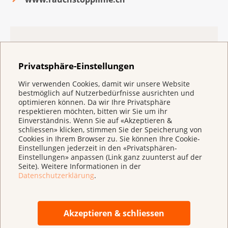
Engagement in der Tabakprävention
Privatsphäre-Einstellungen
Tabakkonsum ist weltweit die Hauptursache für
vermeidbare Krankheiten und Todesfälle. Rund
Wir verwenden Cookies, damit wir unsere Website
bestmöglich auf Nutzerbedürfnisse ausrichten und
80% der Lungenkrebsfälle sind auf den
optimieren können. Da wir Ihre Privatsphäre
Tabakkonsum zurückzuführen. Raucher haben
respektieren möchten, bitten wir Sie um ihr
zudem nachweislich eine grössere
Einverständnis. Wenn Sie auf «Akzeptieren &
schliessen» klicken, stimmen Sie der Speicherung von
Wahrscheinlichkeit, an weiteren Krebsarten zu
Cookies in Ihrem Browser zu. Sie können Ihre Cookie-
erkranken als für Nichtraucher gleichen Alters.
Einstellungen jederzeit in den «Privatsphären-
Einstellungen» anpassen (Link ganz zuunterst auf der
Seite). Weitere Informationen in der
Das Ziel der Tabakprävention der Krebsliga ist es,
Datenschutzerklärung
.
den Einstieg ins Rauchen zu verhindern, den
Ausstieg zu erleichtern und Kinder und
Erwachsene vor dem Passivrauchen zu schützen.
Akzeptieren & schliessen
Dazu engagiert sie sich auf politischer Ebene und