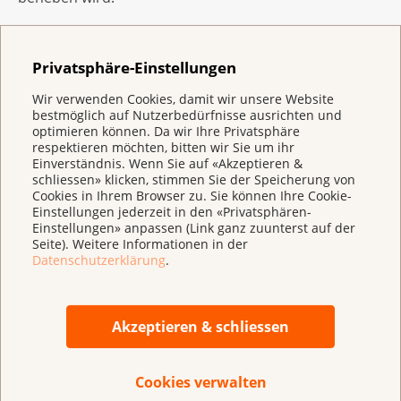
Für weitere Informationen:
Privatsphäre-Einstellungen
www.kinderohnetabak.ch
Wir verwenden Cookies, damit wir unsere Website
bestmöglich auf Nutzerbedürfnisse ausrichten und
Reto Wiesli
optimieren können. Da wir Ihre Privatsphäre
Sekretär Initiativkomitee «Ja zum Schutz der Kinder
respektieren möchten, bitten wir Sie um ihr
und Jugendlichen vor Tabakwerbung»
Einverständnis. Wenn Sie auf «Akzeptieren &
schliessen» klicken, stimmen Sie der Speicherung von
031 508 36 10,
reto.wiesli@hausaerzteschweiz.ch
Cookies in Ihrem Browser zu. Sie können Ihre Cookie-
Einstellungen jederzeit in den «Privatsphären-
Sandra Hügli-Jost
Einstellungen» anpassen (Link ganz zuunterst auf der
Seite). Weitere Informationen in der
Kommunikationsbeauftragte mfe - Haus- und
Datenschutzerklärung
.
Kinderärzte Schweiz
078 920 24 05,
sandra.huegli@hausaerzteschweiz.ch
Akzeptieren & schliessen
Wer trägt die Initiative «Ja zum Schutz der Kinder
und Jugendlichen vor Tabakwerbung»
Cookies verwalten
Hinter der Initiative „Ja zum Schutz der Kinder und