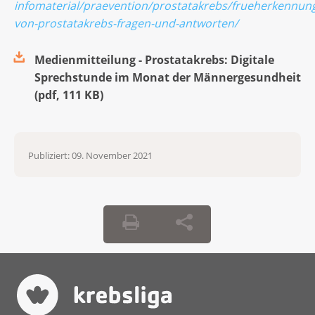
infomaterial/praevention/prostatakrebs/frueherkennun
von-prostatakrebs-fragen-und-antworten/
Medienmitteilung - Prostatakrebs: Digitale
Sprechstunde im Monat der Männergesundheit
(
pdf
,
111 KB
)
Publiziert:
09. November 2021