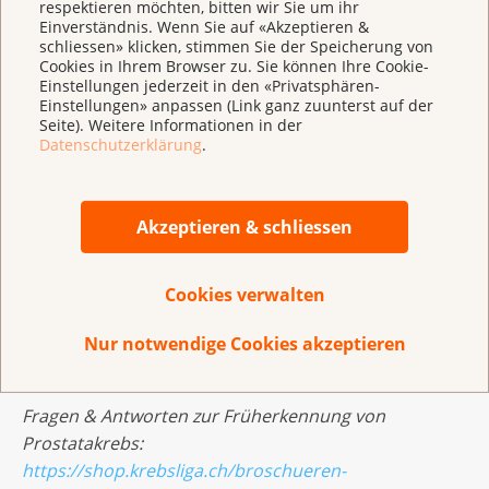
respektieren möchten, bitten wir Sie um ihr
Verfügung.
Einverständnis. Wenn Sie auf «Akzeptieren &
schliessen» klicken, stimmen Sie der Speicherung von
Cookies in Ihrem Browser zu. Sie können Ihre Cookie-
Einstellungen jederzeit in den «Privatsphären-
Prostatakrebs in der Schweiz
Einstellungen» anpassen (Link ganz zuunterst auf der
Prostatakrebs ist bei Männern die häufigste Krebsart.
Seite). Weitere Informationen in der
Datenschutzerklärung
.
Pro Jahr erkranken in der Schweiz 6400 daran, fast
1300 sterben an den Folgen der Erkrankung.
Prostatakrebs tritt eher bei älteren Männern auf: Fast
Akzeptieren & schliessen
die Hälfte der Betroffenen ist bei der Diagnose 70
Jahre alt oder älter. Bei unter 50-Jährigen kommt
Prostatakrebs sehr selten vor.
Cookies verwalten
Weitere Informationen:
Nur notwendige Cookies akzeptieren
www.krebsliga.ch/prostatakrebs
Fragen & Antworten zur Früherkennung von
Prostatakrebs:
https://shop.krebsliga.ch/broschueren-