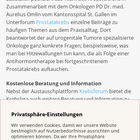
Zusammenarbeit mit dem Onkologen PD Dr. med.
Aurelius Omlin vom Kantonsspital St. Gallen im
Unterforum
Prostatakrebs
einzelne Beiträge zu
häufigen Themen aus dem Praxisalltag. Dort
beantwortet der auf urogenitale Tumore spezialisierte
Onkologe ganz konkrete Fragen; beispielsweise, was
man bei Hitzewallungen tun kann, die als Folge einer
Antihormontherapie bei fortgeschrittenem
Prostatakrebs auftauchen.
Kostenlose Beratung und Information
Nebst der Austauschplattform
Krebsforum
bietet die
Krebsliga auch weitere Beratung und Information zu
Prostatakrebs. Einerseits können sich betroffene
Privatsphäre-Einstellungen
Männer oder Nahestehende an die
18 regionalen und
kantonalen Ligen
wenden. Andererseits steht ihnen
Wir verwenden Cookies, damit wir unsere Website
das Team des Informations- und Beratungsdienstes
bestmöglich auf Nutzerbedürfnisse ausrichten und
optimieren können. Da wir Ihre Privatsphäre
Krebstelefons
via Telefon, E-Mail und Chat zur