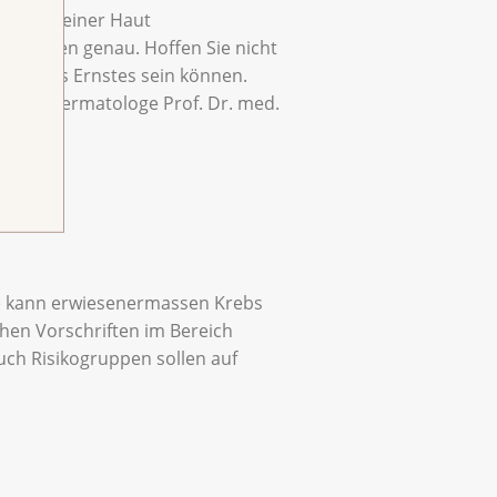
er an seiner Haut
derungen genau. Hoffen Sie nicht
ie etwas Ernstes sein können.
agt der Dermatologe Prof. Dr. med.
Sie kann erwiesenermassen Krebs
chen Vorschriften im Bereich
uch Risikogruppen sollen auf