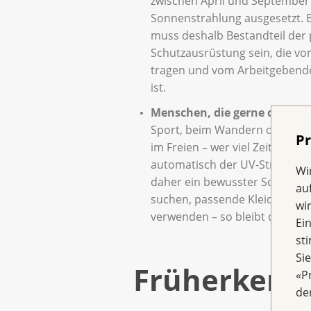
zwischen April und September s
Sonnenstrahlung ausgesetzt. 
muss deshalb Bestandteil der
Schutzausrüstung sein, die v
tragen und vom Arbeitgebende
ist.
Menschen, die gerne draussen
Sport, beim Wandern oder bei
Pr
im Freien – wer viel Zeit drauss
automatisch der UV-Strahlung a
Wi
daher ein bewusster Sonnensch
au
suchen, passende Kleidung t
wi
verwenden – so bleibt die Haut
Ei
st
Si
Früherkenn
«P
de