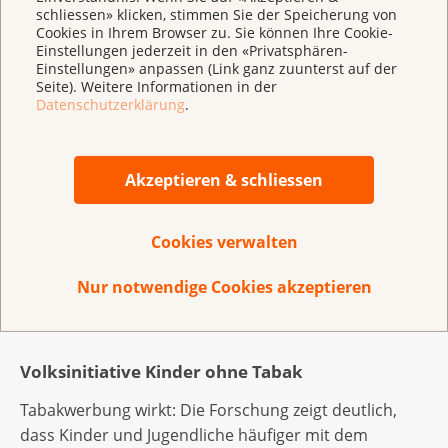
wissenschaftlich fundierte Empfehlungen zur Senkung
schliessen» klicken, stimmen Sie der Speicherung von
des Krebsrisikos.
Cookies in Ihrem Browser zu. Sie können Ihre Cookie-
Einstellungen jederzeit in den «Privatsphären-
Einstellungen» anpassen (Link ganz zuunterst auf der
Auch wenn das persönliche Risiko gesenkt werden
Seite). Weitere Informationen in der
kann, ganz vor der Erkrankung schützen kann man
Datenschutzerklärung
.
sich nicht. Krebs entsteht aus einem komplexen
Zusammenspiel verschiedener beeinflussbarer und
nicht beeinflussbarer Faktoren. So spielen auch
Akzeptieren & schliessen
genetische Faktoren und der Zufall eine grosse Rolle.
Cookies verwalten
Weitere Informationen
Nur notwendige Cookies akzeptieren
https://www.krebsliga.ch/krebs-vorbeugen
Volksinitiative Kinder ohne Tabak
Tabakwerbung wirkt: Die Forschung zeigt deutlich,
dass Kinder und Jugendliche häufiger mit dem