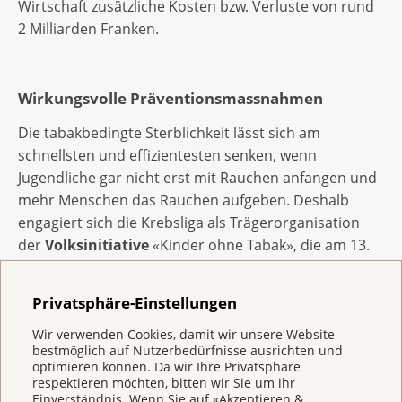
Wirtschaft zusätzliche Kosten bzw. Verluste von rund
2 Milliarden Franken.
Wirkungsvolle Präventionsmassnahmen
Die tabakbedingte Sterblichkeit lässt sich am
schnellsten und effizientesten senken, wenn
Jugendliche gar nicht erst mit Rauchen anfangen und
mehr Menschen das Rauchen aufgeben. Deshalb
engagiert sich die Krebsliga als Trägerorganisation
der
Volksinitiative
«Kinder ohne Tabak», die am 13.
Februar an die Urne kommt (s. unten). Mit der
Rauchstopplinie
bietet die Krebsliga eine
Privatsphäre-Einstellungen
wirkungsvolle Hilfe beim Ausstieg. In ihren
Präventionsmassnahmen orientieren sich die
Wir verwenden Cookies, damit wir unsere Website
bestmöglich auf Nutzerbedürfnisse ausrichten und
Krebsliga am
Europäischen Kodex zur
optimieren können. Da wir Ihre Privatsphäre
Krebsbekämpfung
. Dieser umfasst 12 wirksame und
respektieren möchten, bitten wir Sie um ihr
Einverständnis. Wenn Sie auf «Akzeptieren &