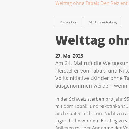
Welttag ohne Tabak: Den Reiz ent
Prävention
Medienmitteilung
Welttag ohn
27. Mai 2025
Am 31. Mai ruft die Weltgesun
Hersteller von Tabak- und Nik
Volksinitiative «Kinder ohne 
ausgenommen werden, wenn d
In der Schweiz sterben pro Jahr 
mit dem Tabak- und Nikotinkonsum
auch später nicht tun. Nicht zu ra
Jugendliche vor dem Einstieg zu s
Anliegen mit der Annahme der Vol