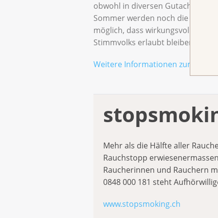
obwohl in diversen Gutachten fest
Sommer werden noch die letzten D
möglich, dass wirkungsvolle Wer
Stimmvolks erlaubt bleiben.
Weitere Informationen zum Them
stopsmoki
Mehr als die Hälfte aller Rauch
Rauchstopp erwiesenermassen 
Raucherinnen und Rauchern meh
0848 000 181 steht Aufhörwilli
www.stopsmoking.ch