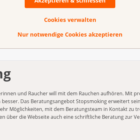
Akzeptieren & schliessen
gehalten ist, dass die Ausnahme für die Verkaufsförderung 
ifferenzen bei der Umsetzung der Volksinitiative «Kinder O
Cookies verwalten
bemassnahmen wie mobile Verkaufsförderung auch künftig 
Nur notwendige Cookies akzeptieren
a «Nichtrauchen»
ng
erinnen und Raucher will mit dem Rauchen aufhören. Mit prof
besser. Das Beratungsangebot Stopsmoking erweitert sein
r Möglichkeiten, mit dem Beratungsteam in Kontakt zu tr
gen über die Webseite auch eine schriftliche Beratung zur V