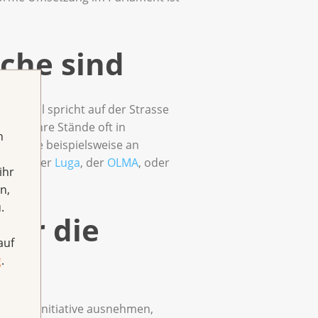
iche sind
ersonal spricht auf der Strasse
ieren ihre Stände oft in
h
ndustrie beispielsweise an
.B. an der
Luga
, der
OLMA
, oder
ihr
n,
.
für die
auf
g
.
r Volkinitiative ausnehmen,