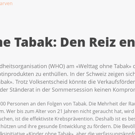
larven
e Tabak: Den Reiz e
dheitsorganisation (WHO) am «Welttag ohne Tabak» da
otinprodukten zu enthüllen. In der Schweiz zeigen si
Tabak». Trotz Volksentscheid könnte die Verkaufsförde
er Ständerat in der Sommersession keinen Komprom
9500 Personen an den Folgen von Tabak. Die Mehrheit der R
. Wer bis zum Alter von 21 Jahren nicht geraucht hat, wird
uchen, ist die effektivste Krebsprävention. Deshalb ist es b
chützen und ihre gesunde Entwicklung zu fördern. Die Bevöl
ksinitiative «Kinder ohne Tabak», aber die verfassungskon