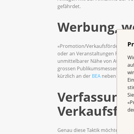
gefährdet.
Werbung, wo
Pr
«Promotion/Verkaufsförderung» is
oder an Veranstaltungen Personen 
Wi
unmittelbarer Nähe von Attraktion
au
grossen Publikumsmessen präsent, 
wi
kürzlich an der
BEA
neben Spielkis
Ei
st
Verfassungs
Si
«P
Verkaufsfö
de
Genau diese Taktik möchte die G