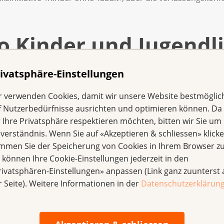
 Kinder und Jugendl
ivatsphäre-Einstellungen
t eine sehr effiziente Werbemassnahme: Mobiles Verkaufsp
an und wirbt dabei für Tabakprodukte. Die Hersteller platz
r verwenden Cookies, damit wir unsere Website bestmöglic
en, die Kinder und Jugendliche anziehen. So war die Tabaki
f Nutzerbedürfnisse ausrichten und optimieren können. Da
die «Spiel und Spass» für die ganze Familie versprechen, z
r Ihre Privatsphäre respektieren möchten, bitten wir Sie um 
te und Ponyreiten.
nverständnis. Wenn Sie auf «Akzeptieren & schliessen» klicke
immen Sie der Speicherung von Cookies in Ihrem Browser zu
widriger Ausnahmen 
e können Ihre Cookie-Einstellungen jederzeit in den
rivatsphären-Einstellungen» anpassen (Link ganz zuunterst 
rderung
r Seite). Weitere Informationen in der
Datenschutzerklärun
esundheitskommission des Ständerats von der Umsetzung de