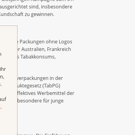
 ausgerichtet sind, insbesondere
Kundschaft zu gewinnen.
 gestaltete Packungen ohne Logos
darunter Australien, Frankreich
h
kgang des Tabakkonsums,
ihr
n,
igarettenverpackungen in der
.
bakproduktegesetz (TabPG)
n ein effektives Werbemittel der
auf
dukte insbesondere für junge
g
.