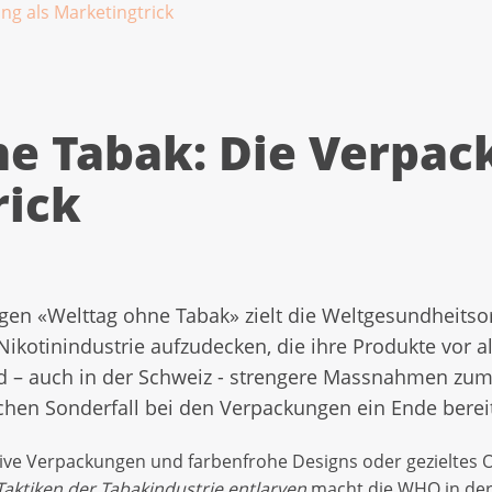
ng als Marketingtrick
e Tabak: Die Verpac
rick
igen «Welttag ohne Tabak» zielt die Weltgesundheits
 Nikotinindustrie aufzudecken, die ihre Produkte vor
d – auch in der Schweiz - strengere Massnahmen zum
hen Sonderfall bei den Verpackungen ein Ende berei
ive Verpackungen und farbenfrohe Designs oder gezieltes 
 Taktiken der Tabakindustrie entlarven
macht die WHO in der