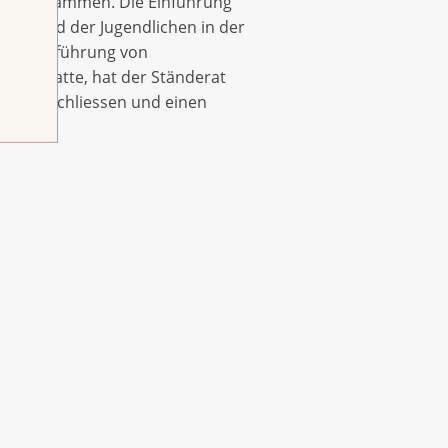
e einzudämmen. Die Einführung
heit und der Jugendlichen in der
liche Einführung von
lehnt hatte, hat der Ständerat
ng zu schliessen und einen