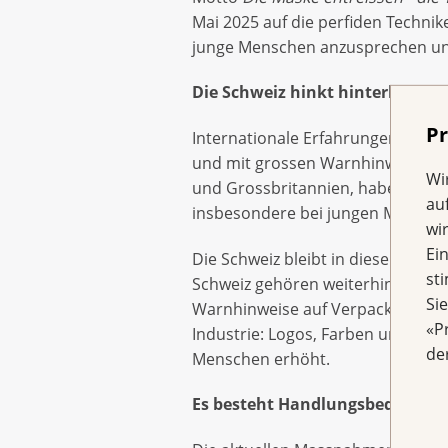
Mai 2025 auf die perfiden Technik
junge Menschen anzusprechen und 
Die Schweiz hinkt hinterher
Pr
Internationale Erfahrungen zeigen
und mit grossen Warnhinweisen – 
Wi
und Grossbritannien, haben sol
au
insbesondere bei jungen Menschen
wi
Ei
Die Schweiz bleibt in diesem Bere
st
Schweiz gehören weiterhin zu den
Si
Warnhinweise auf Verpackungen üb
«P
Industrie: Logos, Farben und Mark
de
Menschen erhöht.
Es besteht Handlungsbedarf