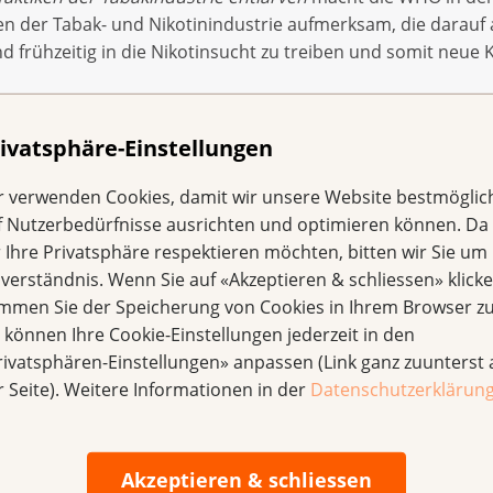
en der Tabak- und Nikotinindustrie aufmerksam, die darauf
frühzeitig in die Nikotinsucht zu treiben und somit neue 
ivatsphäre-Einstellungen
, dass neutrale Verpackungen – also schlichte, einheitlich
ein wirksames Mittel der Tabakprävention sind. 29 Länder, 
r verwenden Cookies, damit wir unsere Website bestmöglic
che Massnahmen bereits umgesetzt und konnten einen Rüc
f Nutzerbedürfnisse ausrichten und optimieren können. Da
, feststellen.
r Ihre Privatsphäre respektieren möchten, bitten wir Sie um 
nverständnis. Wenn Sie auf «Akzeptieren & schliessen» klicke
ich weit hinter internationalen Standards zurück und die Z
immen Sie der Speicherung von Cookies in Ihrem Browser zu
 «attraktivsten» in Europa. Zwar wurden mit dem neuen Ta
e können Ihre Cookie-Einstellungen jederzeit in den
erarbeitet, doch das Design der Packungen bleibt weiterhi
rivatsphären-Einstellungen» anpassen (Link ganz zuunterst 
enelemente bleiben sichtbar, was die Attraktivität der Pro
r Seite). Weitere Informationen in der
Datenschutzerklärun
Akzeptieren & schliessen