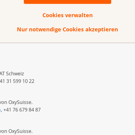
 nicht aus, um die Verführungstaktiken der Tabakindustri
entscheidender Schritt zum Schutz der öffentlichen Gesund
Cookies verwalten
 Mitglieder der Jugendsession eine Petition für die verbind
e Rauschmittel. Nachdem der Nationalrat die Petition abge
Nur notwendige Cookies akzeptieren
ion die Chance, die Lücke in der helvetischen Gesetzgebu
ndschutz zu erzielen.
, AT Schweiz
+41 31 599 10 22
 von OxySuisse.
h
, +41 76 679 84 87
 von OxySuisse.