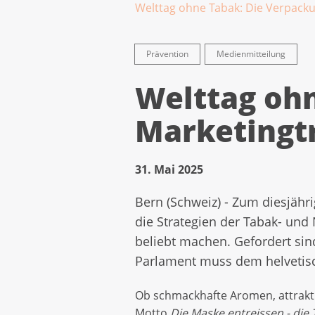
Welttag ohne Tabak: Die Verpacku
Prävention
Medienmitteilung
Welttag ohn
Marketingt
31. Mai 2025
Bern (Schweiz) - Zum diesjähr
die Strategien der Tabak- und
beliebt machen. Gefordert sin
Parlament muss dem helvetisc
Ob schmackhafte Aromen, attrakt
Motto
Die Maske entreissen - die