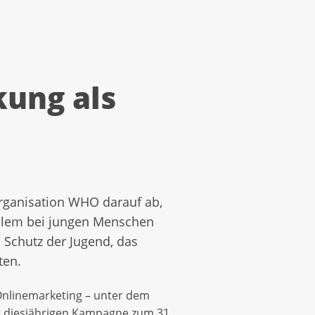
kung als
organisation WHO darauf ab,
 allem bei jungen Menschen
 Schutz der Jugend, das
ten.
Onlinemarketing – unter dem
 diesjährigen Kampagne zum 31.