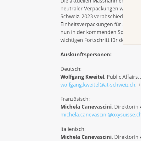
Die aktuellen Massnahmen reichen
neutraler Verpackungen wäre ein 
Schweiz. 2023 verabschiedeten die
Einheitsverpackungen für sämtlich
nun in der kommenden Sommersess
wichtigen Fortschritt für den Juge
Auskunftspersonen:
Deutsch:
Wolfgang Kweitel
, Public Affairs
wolfgang.kweitel@at-schweiz.ch
, 
Französisch:
Michela Canevascini
, Direktorin
michela.canevascini@oxysuisse.c
Italienisch:
Michela Canevascini
, Direktorin