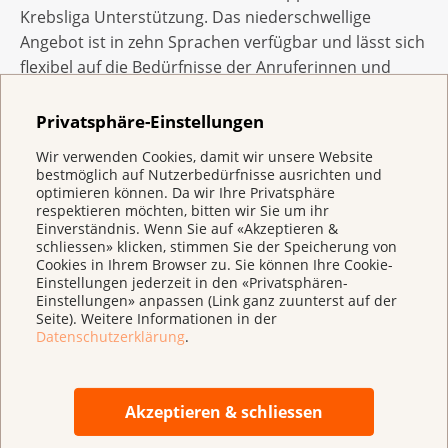
Krebsliga Unterstützung. Das niederschwellige
Angebot ist in zehn Sprachen verfügbar und lässt sich
flexibel auf die Bedürfnisse der Anruferinnen und
Anrufer anpassen. Die Nummer 0848 000 181 ist auf
jedem Zigarettenpaket aufgedruckt. Bereits ein erstes
Privatsphäre-Einstellungen
telefonisches Beratungsgespräch kann helfen, das
Wir verwenden Cookies, damit wir unsere Website
Rauchen langfristig aufzugeben. Personen, die auch
bestmöglich auf Nutzerbedürfnisse ausrichten und
die kostenlosen Folgegespräche in Anspruch nehmen,
optimieren können. Da wir Ihre Privatsphäre
respektieren möchten, bitten wir Sie um ihr
haben dabei grössere Chancen auf Erfolg.
Einverständnis. Wenn Sie auf «Akzeptieren &
schliessen» klicken, stimmen Sie der Speicherung von
Cookies in Ihrem Browser zu. Sie können Ihre Cookie-
Weitere Informationen zur Rauchstopplinie
Einstellungen jederzeit in den «Privatsphären-
Einstellungen» anpassen (Link ganz zuunterst auf der
Weitere Informationen zur Volksinitiative
Seite). Weitere Informationen in der
Datenschutzerklärung
.
Die
Krebsliga
berät, unterstützt und informiert
Menschen mit Krebs und deren Angehörige. Sie setzt
Akzeptieren & schliessen
sich gezielt für Prävention und Früherkennung von
Krebs ein und fördert die unabhängige