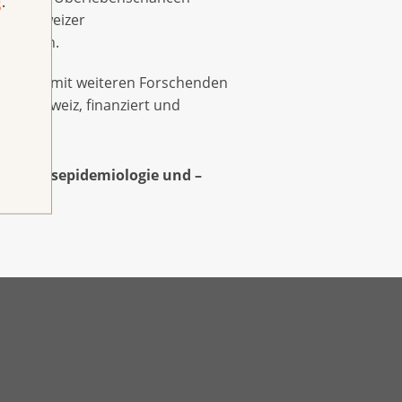
g
.
des Schweizer
tskrisen.
zusammen mit weiteren Forschenden
ga Schweiz, finanziert und
für Krebsepidemiologie und –