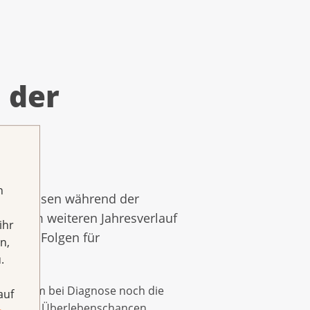
 der
h
bsdiagnosen während der
sich im weiteren Jahresverlauf
ihr
gative Folgen für
n,
.
tsstadium bei Diagnose noch die
auf
 lagen die Überlebenschancen