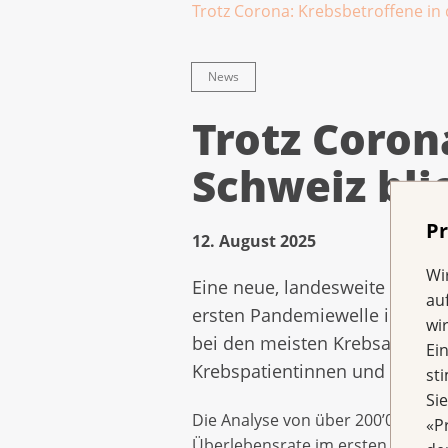
Trotz Corona: Krebsbetroffene in 
News
Trotz Coron
Schweiz bli
Pr
12. August 2025
Wi
Eine neue, landesweite Studie
au
ersten Pandemiewelle im Frühj
wi
bei den meisten Krebsarten wi
Ei
Krebspatientinnen und -patien
st
Si
Die Analyse von über 200’000 Kre
«P
Überlebensrate im ersten Jahr na