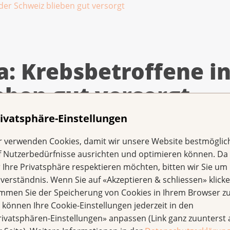
der Schweiz blieben gut versorgt
a: Krebsbetroffene in
eben gut versorgt
ivatsphäre-Einstellungen
r verwenden Cookies, damit wir unsere Website bestmöglic
 bringt überraschende Klarheit: Zwar gingen die Kre
f Nutzerbedürfnisse ausrichten und optimieren können. Da
ahr 2020 deutlich zurück, doch dieser Einbruch glich 
r Ihre Privatsphäre respektieren möchten, bitten wir Sie um 
eder aus. Somit hat die Pandemie kurzfristig kaum ne
nverständnis. Wenn Sie auf «Akzeptieren & schliessen» klicke
ten in der Schweiz hinterlassen.
immen Sie der Speicherung von Cookies in Ihrem Browser zu
e können Ihre Cookie-Einstellungen jederzeit in den
bsfällen zwischen 2017 und 2021 zeigt: Weder das Krankhei
rivatsphären-Einstellungen» anpassen (Link ganz zuunterst 
ch der Diagnose verschlechterten sich. Im Gegenteil, 2021