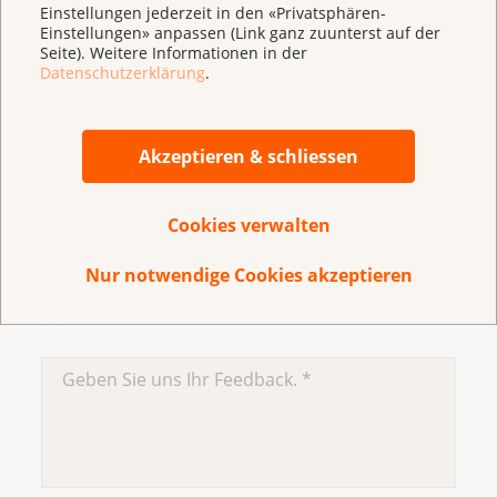
psychoonkologische Beratung oder
Einstellungen jederzeit in den «Privatsphären-
Psychotherapie.
Einstellungen» anpassen (Link ganz zuunterst auf der
Seite). Weitere Informationen in der
Datenschutzerklärung
.
Lesen Sie mehr über Schmerzen bei Krebs
.
Akzeptieren & schliessen
Aktualisiert im Oktober 2025
Cookies verwalten
Nur notwendige Cookies akzeptieren
Haben Sie Verbesserungsvorschläge für diese
Seite?