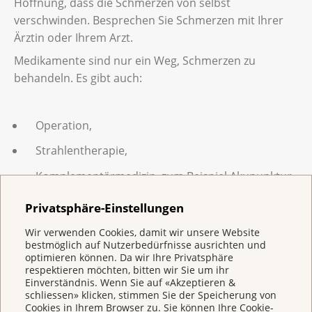
Hoffnung, dass die Schmerzen von selbst
verschwinden. Besprechen Sie Schmerzen mit Ihrer
Ärztin oder Ihrem Arzt.
Medikamente sind nur ein Weg, Schmerzen zu
behandeln. Es gibt auch:
Operation,
Strahlentherapie,
Komplementärmedizin, zum Beispiel Akupunktur
oder Traditionelle Chinesische Medizin (TCM),
Privatsphäre-Einstellungen
Physiotherapie,
Wir verwenden Cookies, damit wir unsere Website
Sport und Bewegung,
bestmöglich auf Nutzerbedürfnisse ausrichten und
optimieren können. Da wir Ihre Privatsphäre
Entspannungsübungen, zum Beispiel Meditation
respektieren möchten, bitten wir Sie um ihr
Einverständnis. Wenn Sie auf «Akzeptieren &
oder Autogenes Training,
schliessen» klicken, stimmen Sie der Speicherung von
Cookies in Ihrem Browser zu. Sie können Ihre Cookie-