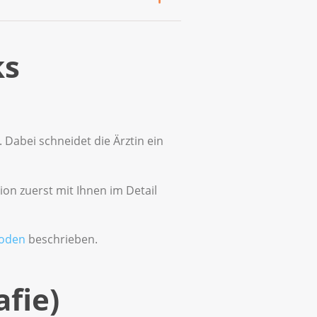
sung. Dann betrachtet sie
ät Ihre Ärztin zu häufigeren
erungen.
n mithilfe einer speziellen
ks
en auslösen, ist aber
 Dabei schneidet die Ärztin ein
ion zuerst mit Ihnen im Detail
oden
beschrieben.
fie)