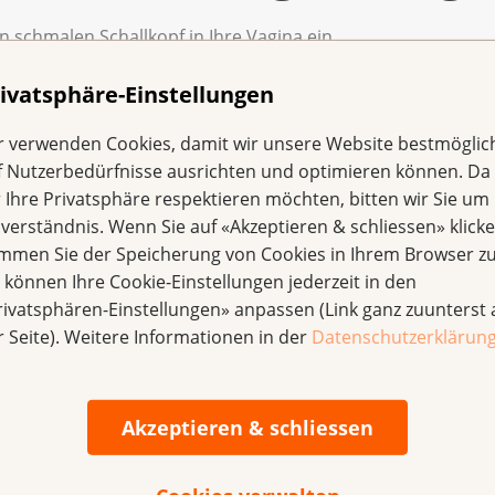
en schmalen Schallkopf in Ihre Vagina ein.
 mithilfe von Schallwellen. Auf einem Bildschirm kann die Ä
ivatsphäre-Einstellungen
 betrachten.
r verwenden Cookies, damit wir unsere Website bestmöglic
tzlich eine Ultraschalluntersuchung der Nieren oder der Ly
f Nutzerbedürfnisse ausrichten und optimieren können. Da
r Ihre Privatsphäre respektieren möchten, bitten wir Sie um 
nverständnis. Wenn Sie auf «Akzeptieren & schliessen» klicke
immen Sie der Speicherung von Cookies in Ihrem Browser zu
spiegelung (Hystero
e können Ihre Cookie-Einstellungen jederzeit in den
rivatsphären-Einstellungen» anpassen (Link ganz zuunterst 
r Seite). Weitere Informationen in der
Datenschutzerklärun
skrebs wird manchmal eine Gebärmutterspiegelung gemach
. Dann führt die Gynäkologin ein dünnes Rohr (Hysterosk
tterhals in die Gebärmutter ein. Damit kann die Ärztin I
Akzeptieren & schliessen
 meist ambulant durchgeführt, sodass Sie noch am selben