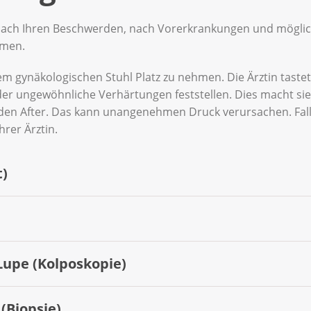
ie nach Ihren Beschwerden, nach Vorerkrankungen und möglic
hmen.
 dem gynäkologischen Stuhl Platz zu nehmen. Die Ärztin tast
er ungewöhnliche Verhärtungen feststellen. Dies macht sie
den After. Das kann unangenehmen Druck verursachen. Fall
rer Ärztin.
t)
 Vagina mit einem sogenannten Scheidenspiegel (Spekulum).
iellen Instrumenten (Spatel und Bürstchen) entnimmt die Ä
ärmutterhalskanal.
Lupe (Kolposkopie)
 beim Krebsabstrich Zellen vom Gebärmutterhals. Diese lä
en. Findet das Labor HPV, untersuchen sie zusätzlich, ob e
eute unter dem Mikroskop. Wichtig zu wissen: Ein auffällig
Biopsie)