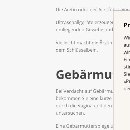
Die Ärztin oder der Arzt führt ein
Ultraschallgeräte erzeugen Bilder
Pr
umliegenden Gewebe und Organe
Wi
Vielleicht macht die Ärztin zusä
au
dem Schlüsselbein.
wi
Ei
st
Gebärmutter
Si
«P
de
Bei Verdacht auf Gebärmutterhal
bekommen Sie eine kurze Narkose
durch die Vagina und den Gebärmu
untersuchen.
Eine Gebärmutterspiegelung wird