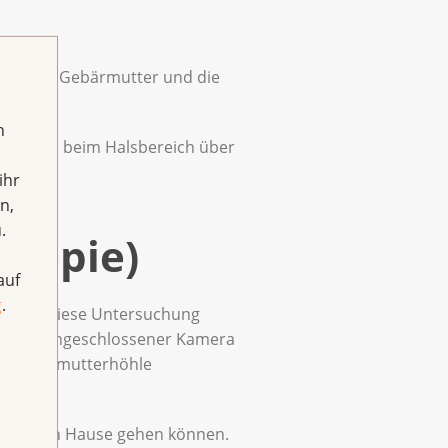
rztin Ihre Gebärmutter und die
h
mphknoten beim Halsbereich über
ihr
n,
.
skopie)
auf
g
.
t. Für diese Untersuchung
op) mit angeschlossener Kamera
hre Gebärmutterhöhle
 Tag nach Hause gehen können.