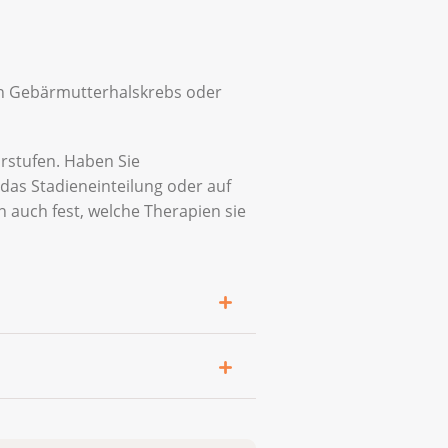
hirurgisches Staging.
. Dabei untersucht die
on Gebärmutterhalskrebs oder
CT),
rstufen. Haben Sie
a und die chirurgischen
 das Stadieneinteilung oder auf
itt. Die Ärztin entnimmt
 auch fest, welche Therapien sie
den. Ihr Behandlungsteam
krankhaften Zellen
ninstitut gehen. Sie sind
 der Krebsvorstufe
nterstadien eingeteilt, um