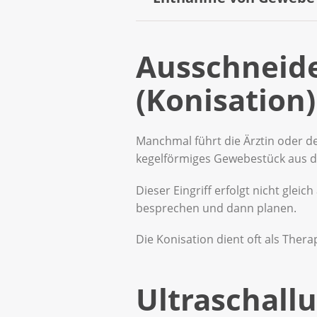
Die Ärztin bestreicht die Sch
keine Krebsdiagnose. Es zeigt l
die Schleimhäute mit einer Lu
Kontrollen oder zu zusätzlich
Wenn bei der Kolposkopie verdä
Ausschneid
Zange ein kleines Stück Geweb
meistens schmerzlos. Das Gewe
(Konisation)
Manchmal führt die Ärztin oder de
kegelförmiges Gewebestück aus 
Dieser Eingriff erfolgt nicht glei
besprechen und dann planen.
Die Konisation dient oft als Thera
Ultraschall