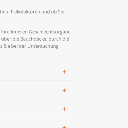
hen Risikofaktoren und ob Sie
et Ihre inneren Geschlechtsorgane
 über die Bauchdecke, durch die
s Sie bei der Untersuchung
 Dadurch wird der
rztin Zellen vom
sst sie im Labor auf humane
s sich dabei um Hochrisiko-
es Ergebnis des Pap-Tests ist