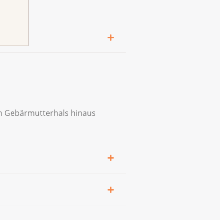
nstrument die Schleimhaut
f bösartige Veränderungen
en Gebärmutterhals hinaus
ng wieder auf. Ihre
er Untersuchung mit Ihrer
t es zu Infektionen oder