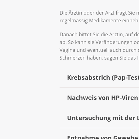
Die Ärztin oder der Arzt fragt S
regelmässig Medikamente einne
Danach bittet Sie die Ärztin, auf
ab. So kann sie Veränderungen od
Vagina und eventuell auch durch 
Schmerzen haben, sagen Sie das Ih
Krebsabstrich (Pap-Tes
Nachweis von HP-Viren
Die Frauenärztin spreizt Ihre
Muttermund sichtbar. Mit spez
Muttermund und aus dem Geb
Untersuchung mit der 
Die Frauenärztin entnimmt wie
Papillomaviren (HPV) untersuch
Den Abstrich untersuchen Fachl
HPV handelt.
Entnahme von Gewebe (