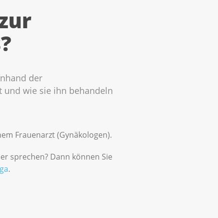
zur
?
Anhand der
t und wie sie ihn behandeln
inem Frauenarzt (Gynäkologen).
ber sprechen? Dann können Sie
iga
.