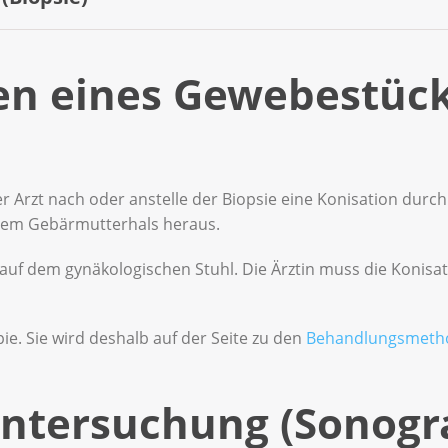
leimhaut von Muttermund und Vagina mit einer speziellen Lö
ediglich an, dass die Zellen verändert sind. Je nach Befund r
pe. Durch die Vergrösserung erkennt sie krankhafte Veränd
en Untersuchungen für die weitere Abklärung.
chtige Schleimhautstellen sichtbar sind, entnimmt die Ärzti
en eines Gewebestüc
e. Die Entnahme kann etwas Unbehagen und leichte Blutung
bestück lässt die Ärztin im Labor untersuchen.
r Arzt nach oder anstelle der Biopsie eine Konisation durch.
dem Gebärmutterhals heraus.
ch auf dem gynäkologischen Stuhl. Die Ärztin muss die Konisat
pie. Sie wird deshalb auf der Seite zu den
Behandlungsmeth
untersuchung (Sonogra