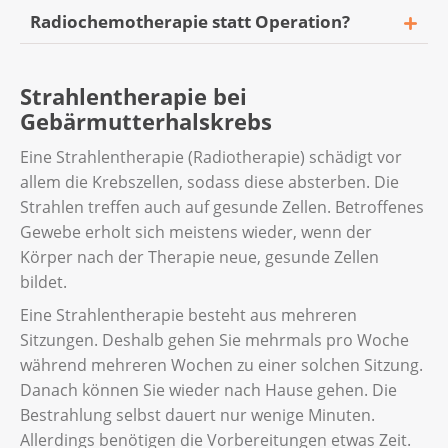
Krebszellen gefunden, bricht sie die
Radiochemotherapie statt Operation?
Operation ab. Stattdessen empfiehlt die
Chirurgin eine Strahlentherapie oder eine
Manchmal ist die Erkrankung bereits
Radiochemotherapie (siehe unten).
Strahlentherapie bei
fortgeschritten. Vielleicht ist der Tumor sehr
Gebärmutterhalskrebs
gross und hat beispielsweise die Vagina, den
Gebärmutter-Halteapparat oder die
Eine Strahlentherapie (Radiotherapie) schädigt vor
Beckenlymphknoten befallen. Sie bräuchten
allem die Krebszellen, sodass diese absterben. Die
dann nach der Operation eine zusätzliche
Strahlen treffen auch auf gesunde Zellen. Betroffenes
Radiochemotherapie.
Gewebe erholt sich meistens wieder, wenn der
Körper nach der Therapie neue, gesunde Zellen
Die Kombination von Operation,
bildet.
Strahlentherapie und Chemotherapie führt
Eine Strahlentherapie besteht aus mehreren
zu vielen Nebenwirkungen. In diesem Fall
Sitzungen. Deshalb gehen Sie mehrmals pro Woche
verzichtet die Ärztin oder der Arzt meistens
während mehreren Wochen zu einer solchen Sitzung.
auf eine Operation. Gut zu wissen: Mit einer
Danach können Sie wieder nach Hause gehen. Die
alleinigen Radiochemotherapie ist trotzdem
Bestrahlung selbst dauert nur wenige Minuten.
eine Heilung möglich.
Allerdings benötigen die Vorbereitungen etwas Zeit.