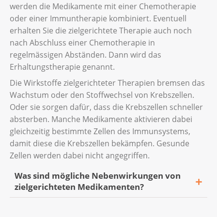
Haut- und Nagelveränderungen,
werden die Medikamente mit einer Chemotherapie
deren Nebenwirkungen.
Häufige Nebenwirkungen bei einer
oder einer Immuntherapie kombiniert. Eventuell
Nervenschäden, die Sie zum Beispiel als
Immuntherapie gegen
erhalten Sie die zielgerichtete Therapie auch noch
Kribbeln, Taubheit oder Schmerzen in
Gebärmutterhalskrebs sind:
nach Abschluss einer Chemotherapie in
Händen und Füssen merken,
Müdigkeit und Erschöpfung,
regelmässigen Abständen. Dann wird das
Haarausfall,
Erhaltungstherapie genannt.
Hautausschläge und Juckreiz,
Ohrgeräusche (Tinnitus),
Die Wirkstoffe zielgerichteter Therapien bremsen das
Magen-Darm-Beschwerden (wie Übelkeit,
Schwerhörigkeit.
Wachstum oder den Stoffwechsel von Krebszellen.
Durchfall oder eine Entzündung des
Oder sie sorgen dafür, dass die Krebszellen schneller
Dickdarms),
absterben. Manche Medikamente aktivieren dabei
Viele dieser Nebenwirkungen sind
gleichzeitig bestimmte Zellen des Immunsystems,
Appetitverlust,
vorübergehend und können mit
damit diese die Krebszellen bekämpfen. Gesunde
Medikamenten gelindert werden. Ihr
Gelenkschmerzen,
Zellen werden dabei nicht angegriffen.
Behandlungsteam wird Sie beraten. Einige
eine erhöhte Körpertemperatur.
Nebenwirkungen können allerdings länger
Was sind mögliche Nebenwirkungen von
anhalten oder bleiben bestehen.
zielgerichteten Medikamenten?
Ihr Behandlungsteam wird Sie informieren,
Lesen Sie mehr über Chemotherapien und
worauf Sie besonders achten müssen und
Häufige Nebenwirkungen einer
deren Nebenwirkungen.