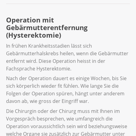
Erkrankung mit der Konisation vollständig
erhöhtes Risiko für eine Fehl- oder
Diese Methode heisst auch
entfernen konnte.
Frühgeburt.
Nach der Trachelektomie können Sie
Zervixamputation.
Operation mit
Blutungen oder eine Infektion bekommen.
Gebärmutterentfernung
Wurden Ihnen Lymphknoten entfernt,
Bei der radikalen Trachelektomie entfernt die
(Hysterektomie)
können Sie ein Lymphödem bekommen.
Ärztin einen Teil des Gebärmutterhalses, des
Halteapparats der Gebärmutter sowie einen
In frühen Krankheitsstadien lässt sich
Lesen Sie mehr zu Lymphödemen.
Teil der Vagina.
Gebärmutterhalskrebs heilen, wenn die Gebärmutter
entfernt wird. Diese Operation heisst in der
Nach einer Trachelektomie sollten Sie
Den inneren Muttermund verbindet die
Fachsprache Hysterektomie.
mehrere Monate warten, bevor Sie
Ärztin mit der restlichen Vagina. Mit einem
schwanger werden. Das Risiko für eine Früh-
Nach der Operation dauert es einige Wochen, bis Sie
Bändchen verschliesst sie dann den
oder Fehlgeburt ist erhöht. Eine
sich körperlich wieder fit fühlen. Wie lange Sie die
Muttermund fast vollständig.
Schwangerschaft nach der Trachelektomie
Folgen der Operation spüren, hängt unter anderem
zählt als Risikoschwangerschaft. Für die
davon ab, wie gross der Eingriff war.
Geburt ist ein Kaiserschnitt nötig.
Die Chirurgin oder der Chirurg muss mit Ihnen im
Vorgespräch besprechen, wie umfangreich die
Operation voraussichtlich sein wird beziehungsweise
welche Organe sie zusätzlich zur Gebärmutter unter