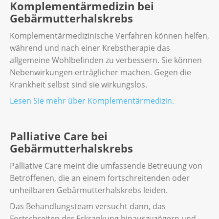
was Sie gegen Nebenwirkungen tun können.
Komplementärmedizin bei
zielgerichteten Therapie gegen
Gebärmutterhalskrebs
Gebärmutterhalskrebs sind:
Lesen Sie mehr über Immuntherapien und
deren Nebenwirkungen.
Komplementärmedizinische Verfahren können helfen,
Bluthochdruck,
während und nach einer Krebstherapie das
Müdigkeit und Erschöpfung (Fatigue),
allgemeine Wohlbefinden zu verbessern. Sie können
Nebenwirkungen erträglicher machen. Gegen die
Gefühl von Schwäche oder Kraftlosigkeit,
Krankheit selbst sind sie wirkungslos.
Magen-Darm-Probleme wie Durchfall
Lesen Sie mehr über Komplementärmedizin.
oder Appetitlosigkeit,
Nasenbluten,
Palliative Care bei
Verlust von Eiweiss im Urin,
Gebärmutterhalskrebs
eine schlechte Wundheilung.
Palliative Care meint die umfassende Betreuung von
Betroffenen, die an einem fortschreitenden oder
Lesen Sie mehr über zielgerichtete Therapien
unheilbaren Gebärmutterhalskrebs leiden.
und deren Nebenwirkungen.
Das Behandlungsteam versucht dann, das
Fortschreiten der Erkrankung hinauszuzögern und