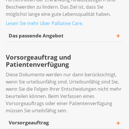
Beschwerden zu lindern. Das Ziel ist, dass Sie
möglichst lange eine gute Lebensqualität haben.
Lesen Sie mehr über Palliative Care.
Das passende Angebot
Entscheidend für die Wahl des Angebots sind
Vorsorgeauftrag und
unter anderem Ihr Gesundheitszustand und
Patientenverfügung
Ihre Bedürfnisse: zu Hause mit
Unterstützung eines mobilen
Diese Dokumente werden nur dann berücksichtigt,
Palliativdienstes oder der Onko-Spitex, auf
wenn Sie urteilsunfähig sind. Urteilsunfähig sind Sie,
einer Palliativ-Abteilung im Spital, in einem
wenn Sie die Folgen Ihrer Entscheidungen nicht mehr
Hospiz oder in einem Pflegeheim.
beurteilen können. Beim Verfassen eines
Vorsorgeauftrags oder einer Patientenverfügung
Die Beratenden der
regionalen und
müssen Sie urteilsfähig sein.
kantonalen Ligen
oder von
KrebsInfo
können
Ihnen bei der Planung einer palliativen
Vorsorgeauftrag
Betreuung weiterhelfen.