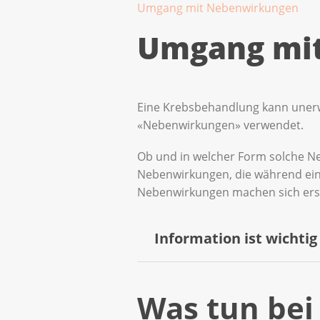
Umgang mit Nebenwirkungen
Umgang mi
Eine Krebsbehandlung kann unerw
«Nebenwirkungen» verwendet.
Ob und in welcher Form solche Neb
Nebenwirkungen, die während ein
Nebenwirkungen machen sich erst
Information ist wichtig
Üblicherweise wird Ihnen ein
Was tun be
abgegeben. Diese Informatione