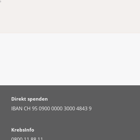
r Blasenentzündung, indem Sie ausreichend trinken (Wasser,
ke (Mund-Nasen-Schutz), beispielsweise im öffentlichen Ve
mmlungen.
Direkt spenden
IBAN CH 95 0900 0000 3000 4843 9
KrebsInfo
0800 11 88 11