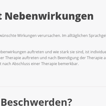
t Nebenwirkungen
ünschte Wirkungen verursachen. Im alltäglichen Sprachgeb
enwirkungen auftreten und wie stark sie sind, ist individuel
er Therapie auftreten und nach Beendigung der Therapie a
 nach Abschluss einer Therapie bemerkbar.
 Merkblatt zur Therapie, zu den möglichen Nebenwirkunge
i Beschwerden?
n sind aber manchmal schwierig zu verstehen. Zögern Sie n