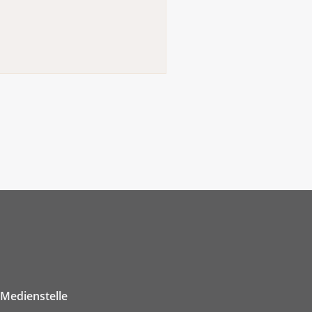
 ungesüssten Tee).
rkehr oder beim Einkaufen.
Medienstelle