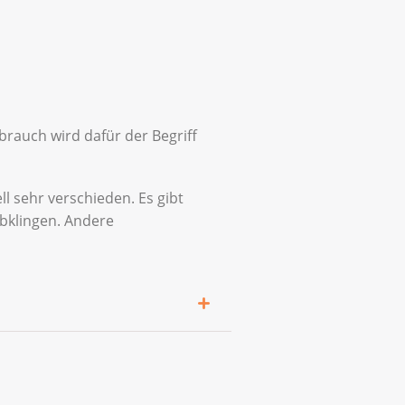
rauch wird dafür der Begriff
l sehr verschieden. Es gibt
bklingen. Andere
n und zum Umgang damit
icht, bei Unklarheiten