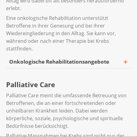
Alltag wird dabei oft als besonders herausfordernd
erlebt.
Eine onkologische Rehabilitation unterstützt
Betroffene in ihrer Genesung und bei ihrer
Wiedereingliederung in den Alltag. Sie kann vor,
während oder nach einer Therapie bei Krebs
stattfinden.
Onkologische Rehabilitationsangebote
Es gibt ambulante und stationäre
Palliative Care
Rehabilitationsangebote. Dazu gehören
beispielsweise Bewegung und Sport,
Palliative Care meint die umfassende Betreuung von
Tätigkeiten im kreativen und künstlerischen
Betroffenen, die an einer fortschreitenden oder
Bereich oder das Erlernen von
unheilbaren Krankheit leiden. Dabei werden
Entspannungsmethoden.
körperliche, soziale, psychologische und spirituelle
Bedürfnisse berücksichtigt.
Beachten Sie auch die
Broschüren
Palliative Massnahmen bei Krebs sind nicht nur der