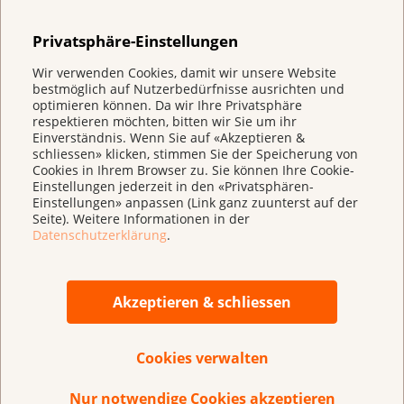
«Onkologische Rehabilitation»
und
letzten Lebensphase vorbehalten, sondern werden
«Körperliche Aktivität bei Krebs»
.
Privatsphäre-Einstellungen
auch während der Krebsbehandlung eingesetzt. Ziel
Erfahren Sie mehr zu Anbietern
ist es, das Tumorwachstum einzudämmen,
Wir verwenden Cookies, damit wir unsere Website
onkologischer Rehabilitationsangebote unter
Schmerzen und andere Begleiterscheinungen zu
bestmöglich auf Nutzerbedürfnisse ausrichten und
optimieren können. Da wir Ihre Privatsphäre
medizinischer Leitung.
lindern und die Lebensqualität zu erhöhen.
respektieren möchten, bitten wir Sie um ihr
Gemeinsam mit dem palliativen Behandlungsteam
Einverständnis. Wenn Sie auf «Akzeptieren &
schliessen» klicken, stimmen Sie der Speicherung von
werden individuelle Bedürfnisse, Ziele und Wünsche
Cookies in Ihrem Browser zu. Sie können Ihre Cookie-
diskutiert und in einem Vorgehensplan festgehalten.
Einstellungen jederzeit in den «Privatsphären-
Einstellungen» anpassen (Link ganz zuunterst auf der
Seite). Weitere Informationen in der
Das passende Angebot
Datenschutzerklärung
.
Vorsorgeauftrag
Entscheidend für die Wahl des Angebots sind
unter anderem Ihr Gesundheitszustand und
Patientenverfügung
Akzeptieren & schliessen
Manchmal sind Krebsbetroffene nicht mehr
Ihre Bedürfnisse: Zuhause mit Unterstützung
in der Lage, ihre persönlichen, rechtlichen
eines mobilen Palliativdienstes oder der
Damit medizinische Entscheidungen nach
und wirtschaftlichen Angelegenheiten zu
Onko-Spitex, auf einer Palliativ-Abteilung im
Cookies verwalten
Ihrem Willen getroffen werden können, ist
regeln. Für diesen Fall können sie eine oder
Spital, in einem Hospiz oder in einem
Überarbeitet im Mai 2023
eine Patientenverfügung sinnvoll.
mehrere Vertretungspersonen bestimmen.
Nur notwendige Cookies akzeptieren
Pflegeheim.