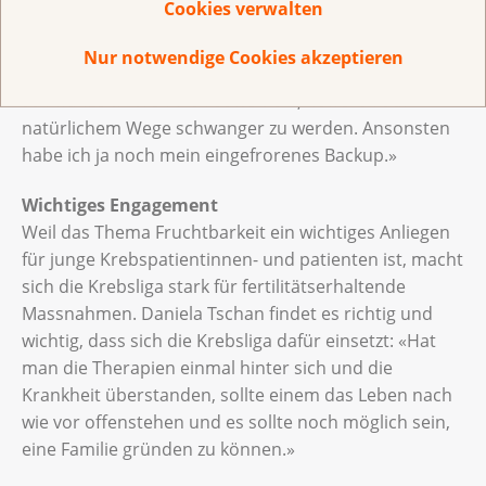
Cookies verwalten
geniesse sie ihr neugewonnenes Leben in vollen
Zügen. «Ich arbeite wieder, reise öfters und bin gerne
Nur notwendige Cookies akzeptieren
mit meinen Freundinnen unterwegs», erzählt sie und
schmunzelt: «Wenn ich soweit bin, hoffe ich auf
natürlichem Wege schwanger zu werden. Ansonsten
habe ich ja noch mein eingefrorenes Backup.»
Wichtiges Engagement
Weil das Thema Fruchtbarkeit ein wichtiges Anliegen
für junge Krebspatientinnen- und patienten ist, macht
sich die Krebsliga stark für fertilitätserhaltende
Massnahmen. Daniela Tschan findet es richtig und
wichtig, dass sich die Krebsliga dafür einsetzt: «Hat
man die Therapien einmal hinter sich und die
Krankheit überstanden, sollte einem das Leben nach
wie vor offenstehen und es sollte noch möglich sein,
eine Familie gründen zu können.»