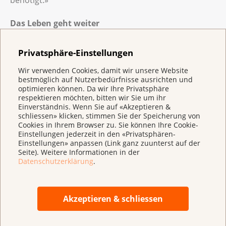
benötigt.»
Das Leben geht weiter
Daniela Tschan hatte schon immer eine genaue
Vorstellung, wie ihr Leben einmal verlaufen sollte:
Privatsphäre-Einstellungen
Weisse Hochzeit feiern, Kinder bekommen und in ein
Wir verwenden Cookies, damit wir unsere Website
Eigenheim ziehen. Lebenspläne, die mit der
bestmöglich auf Nutzerbedürfnisse ausrichten und
Krebserkrankung durcheinandergerieten. Wegen
optimieren können. Da wir Ihre Privatsphäre
respektieren möchten, bitten wir Sie um ihr
dem Osteosarkom musste ihr rechtes Kniegelenk und
Einverständnis. Wenn Sie auf «Akzeptieren &
ein Teil des Oberschenkelknochens entfernt und mit
schliessen» klicken, stimmen Sie der Speicherung von
einer Prothese ersetzt werden. Seit einem halben Jahr
Cookies in Ihrem Browser zu. Sie können Ihre Cookie-
Einstellungen jederzeit in den «Privatsphären-
kann sie nun wieder normal gehen und sich fast
Einstellungen» anpassen (Link ganz zuunterst auf der
schmerzfrei bewegen. Sie hat die Krankheit
Seite). Weitere Informationen in der
überwunden und gilt als geheilt.
Datenschutzerklärung
.
Das Ganze habe ihr etwas gezeigt, meint die heute 24-
jährige: «Im Leben passiert nichts ohne Grund. Ich bin
Akzeptieren & schliessen
durch die Krankheit stärker geworden und habe
gelernt, manchmal auch Nein zu sagen.» Im Moment