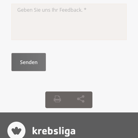
sie vor Schädigungen zu schützen. Diese
Behandlung wird nur sehr selten
durchgeführt.
Weitere interessante Informationen zu
Kinderwunsch und Krebs finden Sie bei
«
Fertionco
»