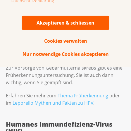
Datenschutzerklärung
.
Ärztin oder Ihrem Arzt auf, wenn Sie sich für die
Impfung interessieren.
Akzeptieren & schliessen
Wie kann ich das Risiko reduzieren?
Cookies verwalten
Lassen Sie sich impfen.
Benutzen Sie Kondome beim Geschlechtsverkehr.
Nur notwendige Cookies akzeptieren
Zur Vorsorge von Gebärmutterhalskrebs gibt es eine
Früherkennungsuntersuchung. Sie ist auch dann
wichtig, wenn Sie geimpft sind.
Erfahren Sie mehr zum
Thema Früherkennung
oder
im
Leporello Mythen und Fakten zu HPV
.
Humanes Immundefizienz-Virus
(HIV)