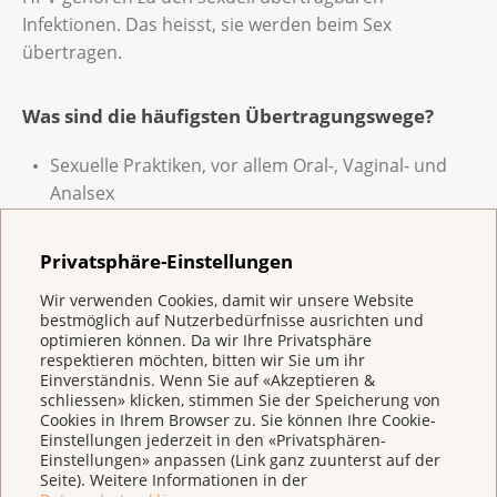
Infektionen. Das heisst, sie werden beim Sex
übertragen.
Was sind die häufigsten Übertragungswege?
Sexuelle Praktiken, vor allem Oral-, Vaginal- und
Analsex
Sexspielzeuge
Privatsphäre-Einstellungen
Hände
Wir verwenden Cookies, damit wir unsere Website
bestmöglich auf Nutzerbedürfnisse ausrichten und
Wie kann ich mich vor HPV schützen?
optimieren können. Da wir Ihre Privatsphäre
respektieren möchten, bitten wir Sie um ihr
Eine
HPV-Impfung
kann Sie schützen. Fachpersonen
Einverständnis. Wenn Sie auf «Akzeptieren &
schliessen» klicken, stimmen Sie der Speicherung von
empfehlen sie für alle Geschlechter. Idealerweise wird
Cookies in Ihrem Browser zu. Sie können Ihre Cookie-
sie vor dem ersten Geschlechtsverkehr durchgeführt.
Einstellungen jederzeit in den «Privatsphären-
Damit haben Sie den besten Schutz. Auch danach ist
Einstellungen» anpassen (Link ganz zuunterst auf der
Seite). Weitere Informationen in der
die Impfung wirksam. Nehmen Sie Kontakt mit Ihrer