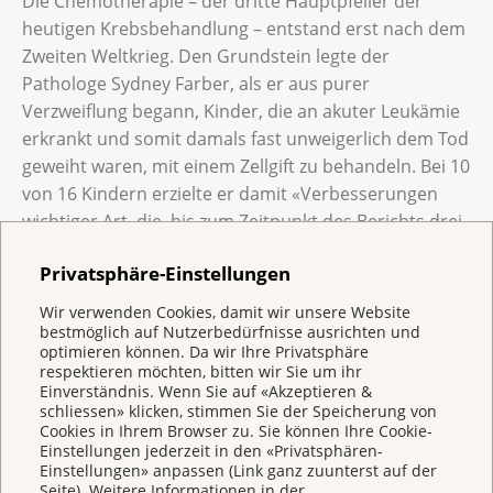
Die Chemotherapie – der dritte Hauptpfeiler der
heutigen Krebsbehandlung – entstand erst nach dem
Zweiten Weltkrieg. Den Grundstein legte der
Pathologe Sydney Farber, als er aus purer
Verzweiflung begann, Kinder, die an akuter Leukämie
erkrankt und somit damals fast unweigerlich dem Tod
geweiht waren, mit einem Zellgift zu behandeln. Bei 10
von 16 Kindern erzielte er damit «Verbesserungen
wichtiger Art, die bis zum Zeitpunkt des Berichts drei
Monate andauerten», wie er und seine Kollegen 1948
Privatsphäre-Einstellungen
in einer Fachzeitschrift festhielten.
Die unermüdlichen Bestrebungen von zahlreichen
Wir verwenden Cookies, damit wir unsere Website
Wissenschaftlerinnen und Wissenschaftlern führten
bestmöglich auf Nutzerbedürfnisse ausrichten und
optimieren können. Da wir Ihre Privatsphäre
in vielen kleinen Schritten (und mindestens ebenso
respektieren möchten, bitten wir Sie um ihr
vielen Fehltritten) zu einer stetigen Verbesserung der
Einverständnis. Wenn Sie auf «Akzeptieren &
schliessen» klicken, stimmen Sie der Speicherung von
Behandlungsoptionen. Heute, 70 Jahre später,
Cookies in Ihrem Browser zu. Sie können Ihre Cookie-
können statistisch gesehen mehr als vier von fünf
Einstellungen jederzeit in den «Privatsphären-
Kindern vor dem Tod gerettet werden.
Einstellungen» anpassen (Link ganz zuunterst auf der
Seite). Weitere Informationen in der