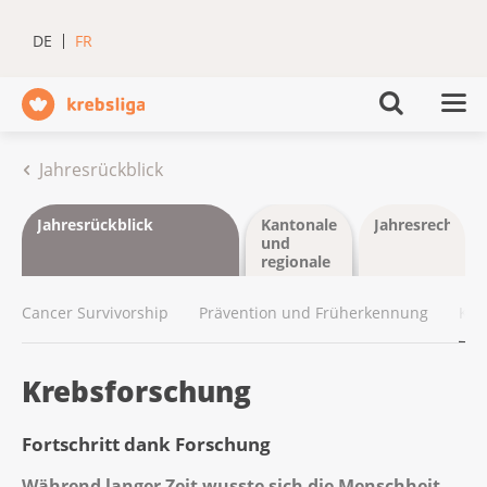
DE
FR
Jahresrückblick
Jahresrückblick
Kantonale
Jahresrechnun
und
regionale
Ligen
Cancer Survivorship
Prävention und Früherkennung
Kre
Krebsforschung
Fortschritt dank Forschung
Während langer Zeit wusste sich die Menschheit