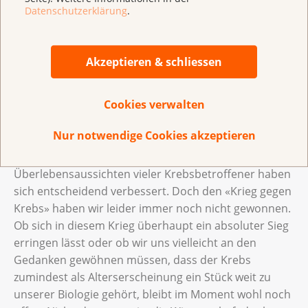
Datenschutzerklärung
.
Bester Trumpf im «Krieg gegen Krebs»
Angespornt von den Erfolgen der Behandlung – für
die ab den 1960er-Jahren zunehmend auch
Akzeptieren & schliessen
Operationen, Strahlen und mehrere Zellgifte
miteinander kombiniert wurden –, rief der US-
Cookies verwalten
amerikanische Präsident Richard Nixon 1971 den
«war on cancer», den «Krieg gegen Krebs», aus.
Nur notwendige Cookies akzeptieren
Seither hat die Menschheit viele wichtige Schlachten
gegen die Erkrankung geschlagen, die
Überlebensaussichten vieler Krebsbetroffener haben
sich entscheidend verbessert. Doch den «Krieg gegen
Krebs» haben wir leider immer noch nicht gewonnen.
Ob sich in diesem Krieg überhaupt ein absoluter Sieg
erringen lässt oder ob wir uns vielleicht an den
Gedanken gewöhnen müssen, dass der Krebs
zumindest als Alterserscheinung ein Stück weit zu
unserer Biologie gehört, bleibt im Moment wohl noch