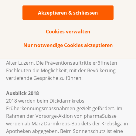
Weise zeigt, wie jede und jeder das eigene Krebsrisiko
senken kann, war 2017 wieder unterwegs. Zusammen
Akzeptieren & schliessen
mit dem «5 am Tag»-Bus sowie dem mobilen und
begehbaren Darm- und dem Brustmodell bildet er
Cookies verwalten
einenTeil des mobilen Präventionsangebots der
Krebsliga. Insgesamt kamen die Angebote 2017 an 59
Nur notwendige Cookies akzeptieren
Tagen zum Einsatz, mitunter an sehr gut
frequentierten Messen wie OFFA, BEA oder Zukunft
Alter Luzern. Die Präventionsauftritte eröffneten
Fachleuten die Möglichkeit, mit der Bevölkerung
vertiefende Gespräche zu führen.
Ausblick 2018
2018 werden beim Dickdarmkrebs
Früherkennungsmassnahmen gezielt gefördert. Im
Rahmen der Vorsorge-Aktion von pharmaSuisse
werden ab März Darmkrebs-Booklets der Krebsliga in
Apotheken abgegeben. Beim Sonnenschutz ist eine