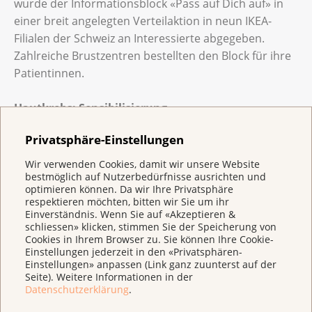
wurde der Informationsblock «Pass auf Dich auf» in
einer breit angelegten Verteilaktion in neun IKEA-
Filialen der Schweiz an Interessierte abgegeben.
Zahlreiche Brustzentren bestellten den Block für ihre
Patientinnen.
Hautkrebs: Sensibilisierung
Mit über 100 Medienbeiträgen zum Thema
Privatsphäre-Einstellungen
Sonnenschutz hat die Krebsliga Schweiz von März bis
August die breite Bevölkerung sensibilisiert. Zudem
Wir verwenden Cookies, damit wir unsere Website
bestmöglich auf Nutzerbedürfnisse ausrichten und
ging ein Team der Krebsliga auf Sonnenschutz-Tour
optimieren können. Da wir Ihre Privatsphäre
durch Schweizer Freibäder. Diese Sensibilisierung
respektieren möchten, bitten wir Sie um ihr
fand in Zusammenarbeit mit «Schenker Storen» als
Einverständnis. Wenn Sie auf «Akzeptieren &
schliessen» klicken, stimmen Sie der Speicherung von
Partner statt.
Cookies in Ihrem Browser zu. Sie können Ihre Cookie-
Einstellungen jederzeit in den «Privatsphären-
Mobile Präventionsangebote: nahe bei den Leuten
Einstellungen» anpassen (Link ganz zuunterst auf der
Seite). Weitere Informationen in der
Der Präventionsbus, die interaktive Ausstellung der
Datenschutzerklärung
.
Krebsliga auf vier Rädern, die auf unterhaltsame