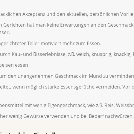
acklichen Akzeptanz und den aktuellen, persönlichen Vorl
n Gerichten hat man keine Erwartungen an den Geschmack 
ser.
ngerichteter Teller motiviert mehr zum Essen.
ch Kau- und Bisserlebnisse, z.B. weich, knusprig, knackig,
Speisen essen
n, um den unangenehmen Geschmack im Mund zu verminder
eitet, wenn möglich starke Essensgerüche vermeiden. Vor 
nsmittel mit wenig Eigengeschmack, wie z.B. Reis, Weissb
eher wenig Gewürze verwenden und bei Bedarf nachwürzen. G
zusätze wie Sirup oder Zesten oder Techniken wie Marinie
zu intensivieren.