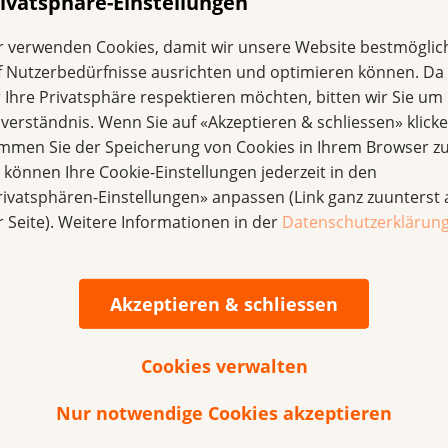
ivatsphäre-Einstellungen
 kann die Zugabe von Zucker helfen, den salzigen Geschmac
r verwenden Cookies, damit wir unsere Website bestmöglic
Tropfen Zitronensaft oder Essig hilfreich sein.
f Nutzerbedürfnisse ausrichten und optimieren können. Da
mack im Mund: Lebensmittel meiden, die bereits einen bitt
r Ihre Privatsphäre respektieren möchten, bitten wir Sie um 
lade oder rotes Fleisch. Speisen wenn möglich nicht im Meta
nverständnis. Wenn Sie auf «Akzeptieren & schliessen» klicke
immen Sie der Speicherung von Cookies in Ihrem Browser zu
e können Ihre Cookie-Einstellungen jederzeit in den
 Ernährung
rivatsphären-Einstellungen» anpassen (Link ganz zuunterst 
r Seite). Weitere Informationen in der
Datenschutzerklärun
rebs»
 wurde ernährungswissenschaftlich begleitet von Marian
Akzeptieren & schliessen
ETH.
Cookies verwalten
Nur notwendige Cookies akzeptieren