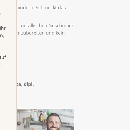
k zu vermindern. Schmeckt das
h
eren oder metallischen Geschmack
ihr
llgeschirr zubereiten und kein
n,
.
auf
g
.
ne Botta, dipl.