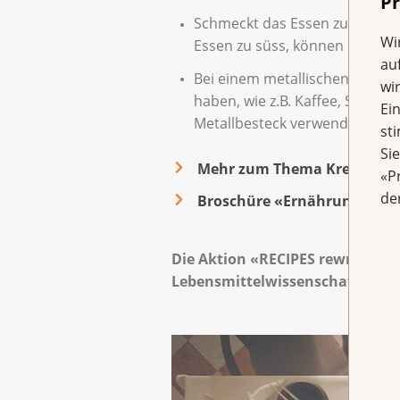
Pr
Schmeckt das Essen zu salzig,
Wi
Essen zu süss, können ein paar 
au
Bei einem metallischen Gesch
wi
haben, wie z.B. Kaffee, Schoko
Ei
Metallbesteck verwenden.
st
Si
Mehr zum Thema Krebs und
«P
de
Broschüre «Ernährung bei K
Die Aktion «RECIPES rewritten»
Lebensmittelwissenschaftlerin 