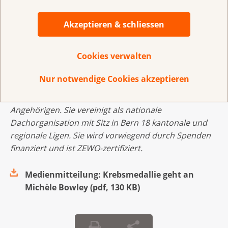
Preisträgern
Akzeptieren & schliessen
Zum Thema Sterben und Krebs
Cookies verwalten
Die
Krebsliga Schweiz
engagiert sich als
gemeinnützige Organisation seit 111 Jahren in der
Nur notwendige Cookies akzeptieren
Krebsprävention, in der Forschungsförderung und für
die Unterstützung von Menschen mit Krebs und ihren
Angehörigen. Sie vereinigt als nationale
Dachorganisation mit Sitz in Bern 18 kantonale und
regionale Ligen. Sie wird vorwiegend durch Spenden
finanziert und ist ZEWO-zertifiziert.
Medienmitteilung: Krebsmedallie geht an
Michèle Bowley
(
pdf
,
130 KB
)