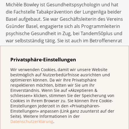
Michèle Bowley ist Gesundheitspsychologin und hat
die Fachstelle Tabakprävention der Lungenliga beider
Basel aufgebaut. Sie war Geschäftsleiterin des Vereins
Gsünder Basel, engagierte sich als Programmleiterin
psychische Gesundheit in Zug, bei Tandem50plus und
war selbstständig tätig. Sie ist auch im Betroffenenrat
der Krebsliga aktiv. «Diese Auszeichnung erinnert
mich daran, dass meine Arbeit wertvoll ist und
Privatsphäre-Einstellungen
geschätzt wird. Ich möchte die Menschen dazu
inspirieren, sich selber zu sein, gut auf sich zu
Wir verwenden Cookies, damit wir unsere Website
bestmöglich auf Nutzerbedürfnisse ausrichten und
schauen und ein glückliches Leben zu führen», sagte
optimieren können. Da wir Ihre Privatsphäre
Michèle Bowley bei der Übergabe.
respektieren möchten, bitten wir Sie um ihr
Einverständnis. Wenn Sie auf «Akzeptieren &
schliessen» klicken, stimmen Sie der Speicherung von
Cookies in Ihrem Browser zu. Sie können Ihre Cookie-
Weitere Informationen
Einstellungen jederzeit in den «Privatsphären-
Einstellungen» anpassen (Link ganz zuunterst auf der
Zum Interview mit Michèle Bowley
Seite). Weitere Informationen in der
Datenschutzerklärung
.
Zur Krebsmedaille und allen bisherigen