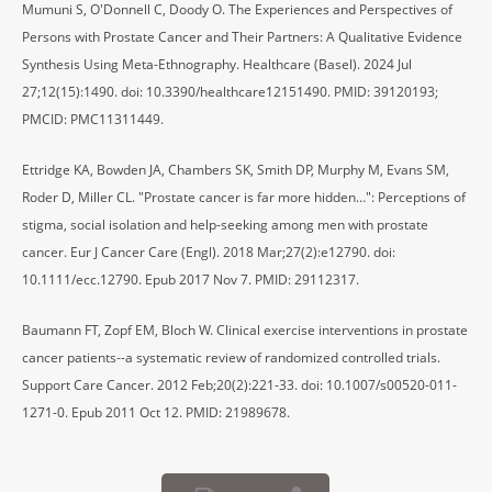
Mumuni S, O'Donnell C, Doody O. The Experiences and Perspectives of
Persons with Prostate Cancer and Their Partners: A Qualitative Evidence
Synthesis Using Meta-Ethnography. Healthcare (Basel). 2024 Jul
27;12(15):1490. doi: 10.3390/healthcare12151490. PMID: 39120193;
PMCID: PMC11311449.
Ettridge KA, Bowden JA, Chambers SK, Smith DP, Murphy M, Evans SM,
Roder D, Miller CL. "Prostate cancer is far more hidden…": Perceptions of
stigma, social isolation and help-seeking among men with prostate
cancer. Eur J Cancer Care (Engl). 2018 Mar;27(2):e12790. doi:
10.1111/ecc.12790. Epub 2017 Nov 7. PMID: 29112317.
Baumann FT, Zopf EM, Bloch W. Clinical exercise interventions in prostate
cancer patients--a systematic review of randomized controlled trials.
Support Care Cancer. 2012 Feb;20(2):221-33. doi: 10.1007/s00520-011-
1271-0. Epub 2011 Oct 12. PMID: 21989678.