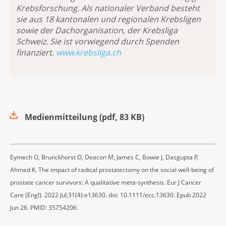
Krebsforschung. Als nationaler Verband besteht
sie aus 18 kantonalen und regionalen Krebsligen
sowie der Dachorganisation, der Krebsliga
Schweiz. Sie ist vorwiegend durch Spenden
finanziert.
www.krebsliga.ch
Medienmitteilung
(
pdf
,
83 KB
)
Eymech O, Brunckhorst O, Deacon M, James C, Bowie J, Dasgupta P,
Ahmed K. The impact of radical prostatectomy on the social well-being of
prostate cancer survivors: A qualitative meta-synthesis. Eur J Cancer
Care (Engl). 2022 Jul;31(4):e13630. doi: 10.1111/ecc.13630. Epub 2022
Jun 26. PMID: 35754206.