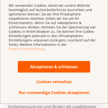
Thema Männergesundheit und -tumoren.
Wir verwenden Cookies, damit wir unsere Website
Interessierte können sich dort untereinander
bestmöglich auf Nutzerbedürfnisse ausrichten und
austauschen oder in der Expert:innensprechstunde
optimieren können. Da wir Ihre Privatsphäre
respektieren möchten, bitten wir Sie um ihr
ihre Fragen schriftlich an ausgewiesene Spezialisten
Einverständnis. Wenn Sie auf «Akzeptieren &
stellen.
schliessen» klicken, stimmen Sie der Speicherung von
Cookies in Ihrem Browser zu. Sie können Ihre Cookie-
Ein neues Leporello fasst die wichtigsten
Fakten und
Einstellungen jederzeit in den «Privatsphären-
Einstellungen» anpassen (Link ganz zuunterst auf der
Mythen über Prostatakrebs
zusammen.
Seite). Weitere Informationen in der
Datenschutzerklärung
.
Weitere Informationen zu Prostatakrebs
Akzeptieren & schliessen
Cookies verwalten
Die
Krebsliga
berät, unterstützt und informiert
Nur notwendige Cookies akzeptieren
Menschen mit Krebs und deren Angehörige. Sie
setzt sich gezielt für Prävention und
Früherkennung ein und fördert die unabhängige