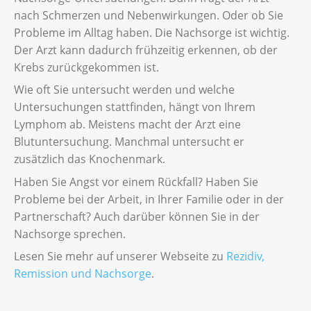
nach Schmerzen und Nebenwirkungen. Oder ob Sie
Die Krebsliga bietet Kurse für Betroffene und
Probleme im Alltag haben. Die Nachsorge ist wichtig.
Angehörige an. Fragen Sie bei Ihrer
Der Arzt kann dadurch frühzeitig erkennen, ob der
kantonalen oder regionalen Krebsliga
nach.
Krebs zurückgekommen ist.
So erfahren Sie, wo Sie in Ihrer Nähe einen
Wie oft Sie untersucht werden und welche
geeigneten Kurs finden.
Untersuchungen stattfinden, hängt von Ihrem
Lymphom ab. Meistens macht der Arzt eine
Blutuntersuchung. Manchmal untersucht er
zusätzlich das Knochenmark.
Haben Sie Angst vor einem Rückfall? Haben Sie
Probleme bei der Arbeit, in Ihrer Familie oder in der
Partnerschaft? Auch darüber können Sie in der
Nachsorge sprechen.
Lesen Sie mehr auf unserer Webseite zu
Rezidiv,
Remission und Nachsorge
.