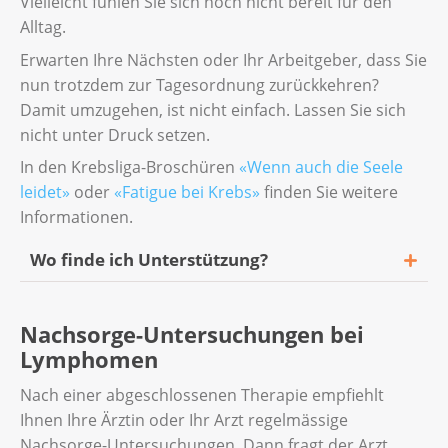
Vielleicht fühlen Sie sich noch nicht bereit für den
Alltag.
Erwarten Ihre Nächsten oder Ihr Arbeitgeber, dass Sie
nun trotzdem zur Tagesordnung zurückkehren?
Damit umzugehen, ist nicht einfach. Lassen Sie sich
nicht unter Druck setzen.
In den Krebsliga-Broschüren
«Wenn auch die Seele
leidet»
oder
«Fatigue bei Krebs»
finden Sie weitere
Informationen.
Wo finde ich Unterstützung?
Reden Sie mit Ihrer Ärztin oder Ihrem Arzt.
Nachsorge-Untersuchungen bei
Sie können auch die Krebsliga oder andere
Lymphomen
Fachleute um Rat fragen. Gemeinsam finden
Sie heraus, welche Massnahmen sinnvoll
Nach einer abgeschlossenen Therapie empfiehlt
sind und ob die Krankenkasse die Kosten
Ihnen Ihre Ärztin oder Ihr Arzt regelmässige
übernimmt.
Nachsorge-Untersuchungen. Dann fragt der Arzt