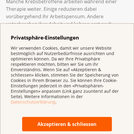
Manche Krebsbetroffene arbeiten während einer
Therapie weiter. Einige reduzieren dabei
vorübergehend ihr Arbeitspensum. Andere
unterbrechen ihre Arbeit und kehren erst nach
Abschluss einer Therapie und einer längeren Pause
Privatsphäre-Einstellungen
wieder an ihren Arbeitsplatz zurück.
Wir verwenden Cookies, damit wir unsere Website
Vielleicht sind Sie nicht mehr so belastbar wie früher.
bestmöglich auf Nutzerbedürfnisse ausrichten und
Krebs und Krebstherapien können zu ständiger
optimieren können. Da wir Ihre Privatsphäre
Müdigkeit (Fatigue) oder zu Schlafstörungen führen.
respektieren möchten, bitten wir Sie um ihr
Einverständnis. Wenn Sie auf «Akzeptieren &
Eventuell haben Sie Probleme mit dem Gedächtnis
schliessen» klicken, stimmen Sie der Speicherung von
oder können sich schlecht konzentrieren.
Cookies in Ihrem Browser zu. Sie können Ihre Cookie-
Einstellungen jederzeit in den «Privatsphären-
Planen Sie den Arbeitsalltag oder die Rückkehr an
Einstellungen» anpassen (Link ganz zuunterst auf der
Ihren Arbeitsplatz zusammen mit Ihrem
Seite). Weitere Informationen in der
Datenschutzerklärung
.
Behandlungsteam und Ihrem Arbeitgeber. Vielleicht
dürfen Sie Ihre Aufgaben anpassen. Oder Sie arbeiten
vorübergehend weniger Stunden pro Woche.
Akzeptieren & schliessen
Möchten Sie mehr wissen zum Arbeiten nach