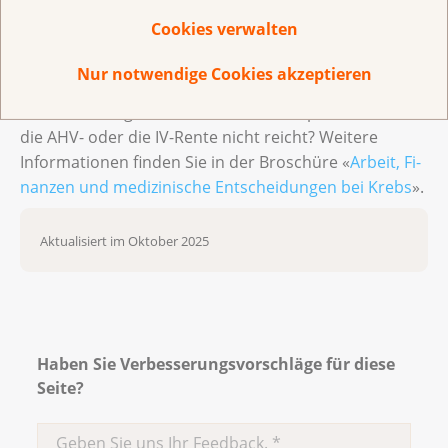
Krebs? Die Beratenden der regionalen und
Cookies verwalten
kantonalen Krebsligen helfen Ihnen weiter. Weitere
Informationen finden Sie in der Krebsliga-Broschüre
Nur notwendige Cookies akzeptieren
«
Arbeiten mit und nach Krebs»
.
Haben Sie Fragen zum Lohn oder was passiert, wenn
die AHV- oder die IV-Rente nicht reicht? Weitere
Informationen finden Sie in der Broschüre «
Ar­beit, Fi­
nan­zen und me­di­zi­ni­sche Ent­schei­dun­gen bei Krebs
».
Aktualisiert im Oktober 2025
Haben Sie Verbesserungsvorschläge für diese
Seite?