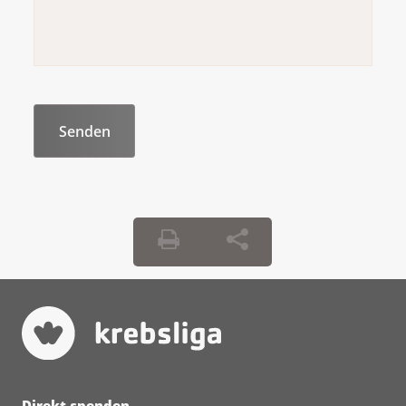
Diese Leistungen muss Ihnen eine Ärztin
oder ein Arzt verordnen. Bezahlt die
Krankenkasse eine dieser Behandlungen
nicht, muss Sie die Ärztin oder der Arzt im
Voraus darüber informieren. Fragen Sie bei
Ihrer Krankenkasse nach, wenn Sie nicht
sicher sind.
Direkt spenden