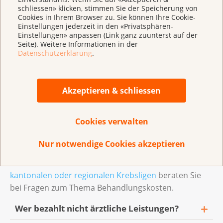
schliessen» klicken, stimmen Sie der Speicherung von
Selbstbehalt: Das sind zehn Prozent Ihrer
Cookies in Ihrem Browser zu. Sie können Ihre Cookie-
Einstellungen jederzeit in den «Privatsphären-
Rechnung. Diesen Betrag bezahlen Sie selbst,
Einstellungen» anpassen (Link ganz zuunterst auf der
maximal bis zu einem Betrag von 700 CHF pro
Seite). Weitere Informationen in der
Jahr.
Datenschutzerklärung
.
Spitalbetrag: Sie bezahlen bei einem
Spitalaufenthalt pro Spitaltag 15 CHF. Diese
Akzeptieren & schliessen
Kosten sind zusätzlich zur Franchise und zum
Selbstbehalt.
Cookies verwalten
Haben Sie Zweifel, ob die Krankenkasse die Kosten
Nur notwendige Cookies akzeptieren
bezahlt? Erkundigen Sie sich vorher bei Ihrer Ärztin,
Ihrem Arzt oder bei Ihrer Krankenkasse. Auch die
kantonalen oder regionalen Krebsligen
beraten Sie
bei Fragen zum Thema Behandlungskosten.
Wer bezahlt nicht ärztliche Leistungen?