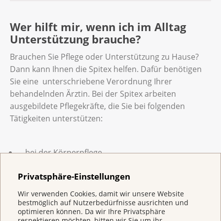
mehrere Wochen in einem Reha-Spital. Bei
Meistens bezahlt die Grundversicherung der
einer ambulanten Reha haben Sie über zwölf
Wer hilft mir, wenn ich im Alltag
Krankenkasse die Reha. Eine ambulante Reha
Wochen einzelne Termine in einem Spital
Unterstützung brauche?
muss Ihr Arzt verordnen, dann bezahlt die
oder in einer Arztpraxis. Sie können eine
Krankenkasse die Reha. Für die stationäre
Reha vor, während oder nach den
Brauchen Sie Pflege oder Unterstützung zu Hause?
Reha muss der Arzt zuerst bei der
Behandlungen machen.
Dann kann Ihnen die Spitex helfen. Dafür benötigen
Krankenkasse eine Kostengutsprache
Sie eine unterschriebene Verordnung Ihrer
einholen. Wenn die Krankenkasse zustimmt,
Sprechen Sie mit Ihrer Ärztin oder Ihrem
behandelnden Ärztin. Bei der Spitex arbeiten
bezahlt sie die Kosten für die stationäre
Arzt, ob und wann Sie eine Reha machen
ausgebildete Pflegekräfte, die Sie bei folgenden
Reha.
möchten. Auf der Website der Krebsliga
Tätigkeiten unterstützen:
finden Sie mehr Informationen zu
«
Onkologische Rehabilitation
».
bei der Körperpflege,
beim Aufstehen und Zubettgehen,
Privatsphäre-Einstellungen
beim Vorbereiten der Medikamente,
Wir verwenden Cookies, damit wir unsere Website
bestmöglich auf Nutzerbedürfnisse ausrichten und
beim Versorgen von Wunden,
optimieren können. Da wir Ihre Privatsphäre
respektieren möchten, bitten wir Sie um ihr