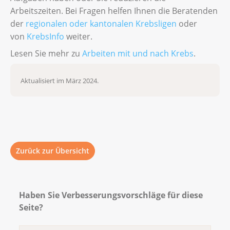
beispielsweise Hilfe beim Einkaufen oder
Arbeitszeiten. Bei Fragen helfen Ihnen die Beratenden
beim Reinigen der Wohnung benötigen.
der
regionalen oder kantonalen Krebsligen
oder
Diese Leistungen übernimmt die
von
KrebsInfo
weiter.
Grundversicherung Ihrer Krankenkasse
Lesen Sie mehr zu
Arbeiten mit und nach Krebs
.
nicht. Klären Sie vorab mit Ihrer
Zusatzversicherung, ob und welche
Leistungen übernommen werden
Aktualisiert im März 2024.
Zurück zur Übersicht
Haben Sie Verbesserungsvorschläge für diese
Seite?