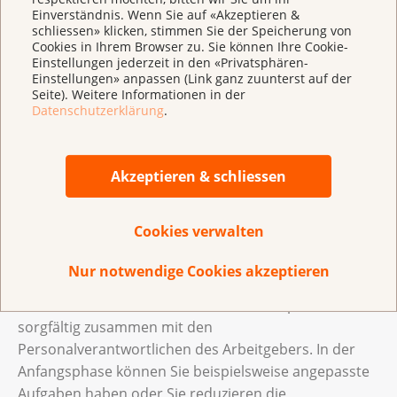
beim Behandeln von Schmerzen.
Einverständnis. Wenn Sie auf «Akzeptieren &
schliessen» klicken, stimmen Sie der Speicherung von
Cookies in Ihrem Browser zu. Sie können Ihre Cookie-
Manche Spitex-Unternehmen haben sich auf die
Einstellungen jederzeit in den «Privatsphären-
Einstellungen» anpassen (Link ganz zuunterst auf der
Betreuung von Menschen mit Krebs spezialisiert. Sie
Seite). Weitere Informationen in der
erkennen das daran, dass die Unternehmen die
Datenschutzerklärung
.
Begriffe Onko, Onkologie und Palliativ benutzen. Diese
Dienste heissen zum Beispiel Onko-Spitex oder auch
Palliativ-Spitex.
Akzeptieren & schliessen
Wer bezahlt die Spitex?
Cookies verwalten
Die Grundversicherung der Krankenkasse
Arbeiten mit und nach Krebs
Nur notwendige Cookies akzeptieren
bezahlt die Spitex, wenn Sie beispielsweise
Hilfe bei der Körperpflege (Grundpflege)
Planen Sie die Rückkehr an Ihren Arbeitsplatz
oder Hilfe bei der Wundversorgung
sorgfältig zusammen mit den
(Behandlungspflege) benötigen.
Personalverantwortlichen des Arbeitgebers. In der
Anfangsphase können Sie beispielsweise angepasste
Die Spitex hilft Ihnen ebenfalls, wenn Sie
Aufgaben haben oder Sie reduzieren die