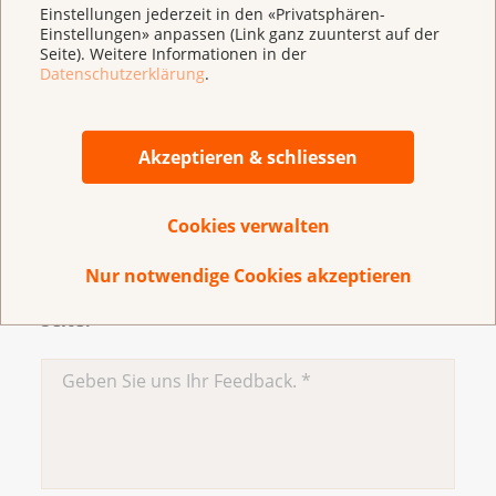
und Veterinärwesen, BLV)
Einstellungen jederzeit in den «Privatsphären-
Einstellungen» anpassen (Link ganz zuunterst auf der
Dioxine und polychlorierte Biphenyle (PCB)
Seite). Weitere Informationen in der
Datenschutzerklärung
.
(Bundesamt für Lebensmittelsicherheit und
Veterinärwesen, BLV)
Akzeptieren & schliessen
Inhalt aktualisiert: 30. März 2023
Cookies verwalten
Nur notwendige Cookies akzeptieren
Haben Sie Verbesserungsvorschläge für diese
Seite?