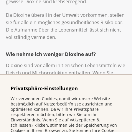
gewisse Dioxine sind krebserregend.
Da Dioxine überall in der Umwelt vorkommen, stellen
sie für alle ein mögliches gesundheitliches Risiko dar.
Die Aufnahme über die Lebensmittel lässt sich nicht
vollständig vermeiden.
Wie nehme ich weniger Dioxine auf?
Dioxine sind vor allem in tierischen Lebensmitteln wie
Fleisch und Milchprodukten enthalten. Wenn Sie
weniger Dioxine aufnehmen möchten, empfiehlt es
sich, weniger fettreiche tierische Nahrungsmittel zu
Privatsphäre-Einstellungen
essen.
Wir verwenden Cookies, damit wir unsere Website
bestmöglich auf Nutzerbedürfnisse ausrichten und
optimieren können. Da wir Ihre Privatsphäre
respektieren möchten, bitten wir Sie um ihr
Links
Einverständnis. Wenn Sie auf «Akzeptieren &
schliessen» klicken, stimmen Sie der Speicherung von
Arsen (Bundesamt für Lebensmittelsicherheit
Cookies in Ihrem Browser zu. Sie können Ihre Cookie-