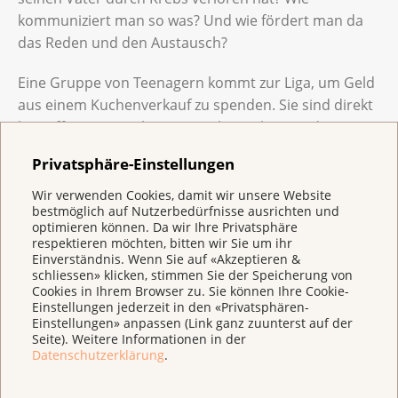
kommuniziert man so was? Und wie fördert man da
das Reden und den Austausch?
Eine Gruppe von Teenagern kommt zur Liga, um Geld
aus einem Kuchenverkauf zu spenden. Sie sind direkt
betroffen vom Verlust eines Klassenkameraden, eines
Vaters oder einer Mutter. Sie sitzen mit ihrem Lehrer
Privatsphäre-Einstellungen
an einem Tisch und drücken ihren Schmerz, ihre
Solidarität, ihre Liebe aus.
Wir verwenden Cookies, damit wir unsere Website
bestmöglich auf Nutzerbedürfnisse ausrichten und
optimieren können. Da wir Ihre Privatsphäre
Eine E-Mail an die Liga: «Nach Remissionen, die mir
respektieren möchten, bitten wir Sie um ihr
Hoffnung auf Heilung gegeben haben, bin ich mit
Einverständnis. Wenn Sie auf «Akzeptieren &
schliessen» klicken, stimmen Sie der Speicherung von
einer Mutation meiner Krankheit konfrontiert, deren
Cookies in Ihrem Browser zu. Sie können Ihre Cookie-
Verlauf unklar ist. Alt und allein, würde ich gerne
Einstellungen jederzeit in den «Privatsphären-
wissen, ob es Menschen gibt, die mir eine kleine
Einstellungen» anpassen (Link ganz zuunterst auf der
Seite). Weitere Informationen in der
Unterstützung geben und mich möglichst bei mir zu
Datenschutzerklärung
.
Hause betreuen könnten, da ich zu müde bin, mich zu
bewegen.»