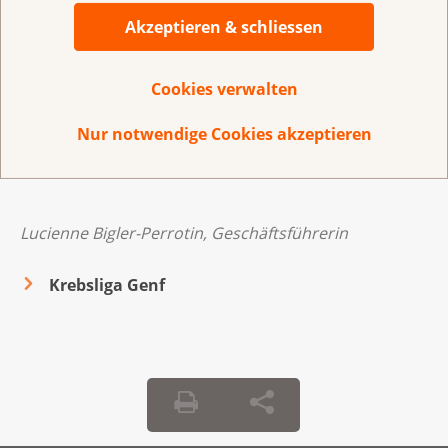
Akzeptieren & schliessen
Tag für Tag hört die Liga zu, lädt ein, unterstützt, wägt
ab. Ideen entstehen, Projekte nehmen Gestalt an, mit
Mitmenschen, Patienten, Familien, Fachleuten,
Cookies verwalten
Gemeinschaften. Die Liga ist seit über 90 Jahren in
Nur notwendige Cookies akzeptieren
Bewegung und stellt sich dem unaufhörlichen Wandel
der Welt.
Lucienne Bigler-Perrotin, Geschäftsführerin
Krebsliga Genf