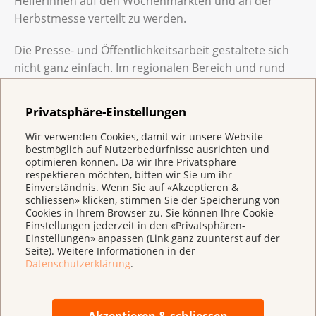
Helferinnen auf den Wochenmärkten und an der
Herbstmesse verteilt zu werden.
Die Presse- und Öffentlichkeitsarbeit gestaltete sich
nicht ganz einfach. Im regionalen Bereich und rund
um den Bodensee wurden wir ausserordentlich gut
begleitet, überregional wurde erst nach dem Ereignis
Privatsphäre-Einstellungen
unter anderem im «Blick», im «Tages-Anzeiger» und
Wir verwenden Cookies, damit wir unsere Website
sogar in der «Washington Post» berichtet.
bestmöglich auf Nutzerbedürfnisse ausrichten und
Acht OK-Sitzungen, etwa 2000 Mails und insgesamt an
optimieren können. Da wir Ihre Privatsphäre
die 800 ehrenamtliche Einsatzstunden später durften
respektieren möchten, bitten wir Sie um ihr
Einverständnis. Wenn Sie auf «Akzeptieren &
wir ein wunderbares, sehr emotionales Wochenende
schliessen» klicken, stimmen Sie der Speicherung von
erleben mit hervorragenden Vorträgen, mit einer
Cookies in Ihrem Browser zu. Sie können Ihre Cookie-
Einstellungen jederzeit in den «Privatsphären-
sehr bewegenden Eröffnungszeremonie, einem
Einstellungen» anpassen (Link ganz zuunterst auf der
hochgeschätzten Benefizkonzert und pinkfarbenen
Seite). Weitere Informationen in der
Rheinfall-Bildern, die sicher unvergesslich bleiben.
Datenschutzerklärung
.
Wir sind überzeugt, dass sich die Krebsliga
Schaffhausen mit dieser Aktion im Gedächtnis der