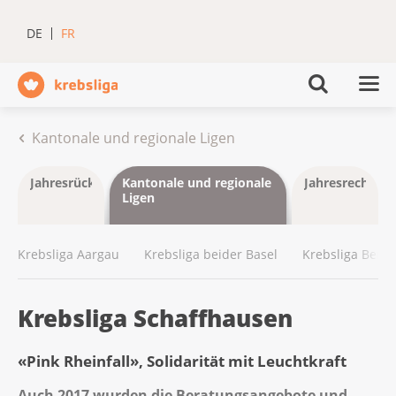
DE
FR
Kantonale und regionale Ligen
Jahresrückblick
Kantonale und regionale
Jahresrechnun
Ligen
Krebsliga Aargau
Krebsliga beider Basel
Krebsliga Bern
Krebsliga Schaffhausen
«Pink Rheinfall», Solidarität mit Leuchtkraft
Auch 2017 wurden die Beratungsangebote und