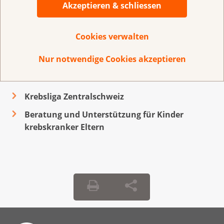
Akzeptieren & schliessen
Alle diese Angebote und Partnerschaften verbinden
sich, getragen durch gegenseitige Wertschätzung, zu
Cookies verwalten
einem wertvollen, unverzichtbaren Netzwerk.
Nur notwendige Cookies akzeptieren
Yasmina Petermann, Geschäftsführerin
Krebsliga Zentralschweiz
Beratung und Unterstützung für Kinder
krebskranker Eltern