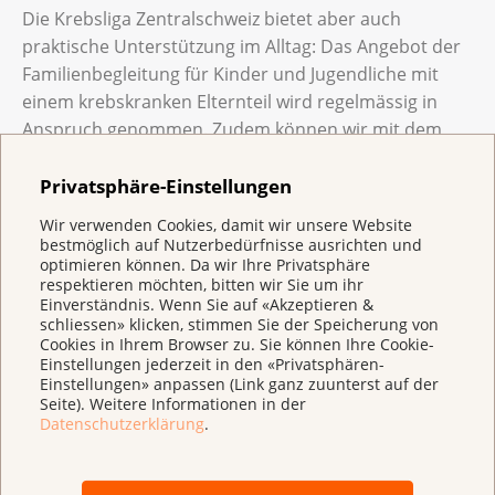
Die Krebsliga Zentralschweiz bietet aber auch
praktische Unterstützung im Alltag: Das Angebot der
Familienbegleitung für Kinder und Jugendliche mit
einem krebskranken Elternteil wird regelmässig in
Anspruch genommen. Zudem können wir mit dem
Pflegebetten-Dienst vielen Menschen zu Hause rasch
eine praktische Hilfestellung bieten. Und die Seminare
Privatsphäre-Einstellungen
und Gruppenangebote für Betroffene und
Wir verwenden Cookies, damit wir unsere Website
Angehörige sind gute Plattformen, um miteinander
bestmöglich auf Nutzerbedürfnisse ausrichten und
optimieren können. Da wir Ihre Privatsphäre
ins Gespräch zu kommen und sich auszutauschen.
respektieren möchten, bitten wir Sie um ihr
Mit dem Forschungsprojekt «Richtlinien für die
Einverständnis. Wenn Sie auf «Akzeptieren &
Nachsorge nach einer Krebserkrankung bei Kindern,
schliessen» klicken, stimmen Sie der Speicherung von
Cookies in Ihrem Browser zu. Sie können Ihre Cookie-
Jugendlichen und jungen Erwachsenen» fördert die
Einstellungen jederzeit in den «Privatsphären-
Krebsliga Zentralschweiz die internationale
Einstellungen» anpassen (Link ganz zuunterst auf der
Zusammenarbeit zwischen Fachpersonen aus vier
Seite). Weitere Informationen in der
Datenschutzerklärung
.
Kontinenten, denn die Verbesserung der Chancen
dieser jungen Generation liegt uns besonders am
Herzen.